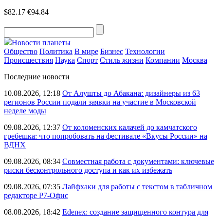
$82.17
€94.84
Новости планеты
Общество
Политика
В мире
Бизнес
Технологии
Происшествия
Наука
Спорт
Стиль жизни
Компании
Москва
Последние новости
10.08.2026, 12:18
От Алушты до Абакана: дизайнеры из 63
регионов России подали заявки на участие в Московской
неделе моды
09.08.2026, 12:37
От коломенских калачей до камчатского
гребешка: что попробовать на фестивале «Вкусы России» на
ВДНХ
09.08.2026, 08:34
Совместная работа с документами: ключевые
риски бесконтрольного доступа и как их избежать
09.08.2026, 07:35
Лайфхаки для работы с текстом в табличном
редакторе Р7-Офис
08.08.2026, 18:42
Edenex: создание защищенного контура для