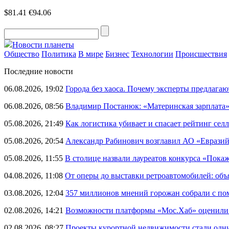
$81.41
€94.06
Новости планеты
Общество
Политика
В мире
Бизнес
Технологии
Происшествия
Последние новости
06.08.2026, 19:02
Города без хаоса. Почему эксперты предлагаю
06.08.2026, 08:56
Владимир Постанюк: «Материнская зарплата
05.08.2026, 21:49
Как логистика убивает и спасает рейтинг селл
05.08.2026, 20:54
Александр Рабинович возглавил АО «Евразий
05.08.2026, 11:55
В столице назвали лауреатов конкурса «Пока
04.08.2026, 11:08
От оперы до выставки ретроавтомобилей: объ
03.08.2026, 12:04
357 миллионов мнений горожан собрали с п
02.08.2026, 14:21
Возможности платформы «Мос.Хаб» оценили р
02.08.2026, 08:27
Проекты курортной недвижимости стали одни