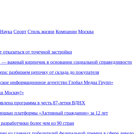
Наука
Спорт
Стиль жизни
Компании
Москва
т отказаться от точечной застройки
» — важный кирпичик в основании социальной справедливости
ера: разбираем цепочку от склада до покупателя
ское информационное агентство Глобал Медиа Групп»
жи Москву!»
явлена программа в честь 87-летия ВДНХ
омощью платформы «Активный гражданин» за 12 лет
азработчики более чем из 90 стран
ми из главных победителей федеральной премии в сфере девел