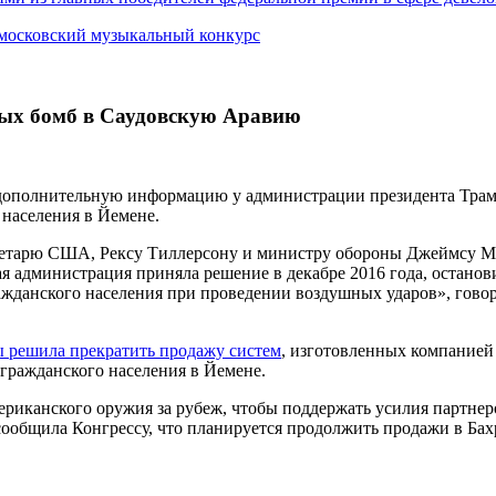
 московский музыкальный конкурс
ных бомб в Саудовскую Аравию
а дополнительную информацию у администрации президента Тра
населения в Йемене.
ретарю США, Рексу Тиллерсону и министру обороны Джеймсу Ма
ая администрация приняла решение в декабре 2016 года, остан
ажданского населения при проведении воздушных ударов», гово
ы решила прекратить продажу систем
, изготовленных компанией
 гражданского населения в Йемене.
американского оружия за рубеж, чтобы поддержать усилия партн
о сообщила Конгрессу, что планируется продолжить продажи в Б