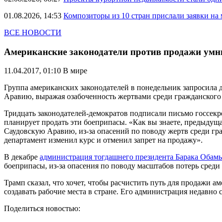
01.08.2026, 14:53
Композиторы из 10 стран прислали заявки на
ВСЕ НОВОСТИ
Американские законодатели против продажи ум
11.04.2017, 01:10
В мире
Группа американских законодателей в понедельник запросил
Аравию, выражая озабоченность жертвами среди гражданского 
Тридцать законодателей-демократов подписали письмо госсек
планирует продать эти боеприпасы. «Как вы знаете, предыдущ
Саудовскую Аравию, из-за опасений по поводу жертв среди гр
департамент изменил курс и отменил запрет на продажу».
В декабре
администрация тогдашнего президента Барака Обам
боеприпасы, из-за опасения по поводу масштабов потерь среди
Трамп сказал, что хочет, чтобы расчистить путь для продажи 
создавать рабочие места в стране. Его администрация недавн
Поделиться новостью: