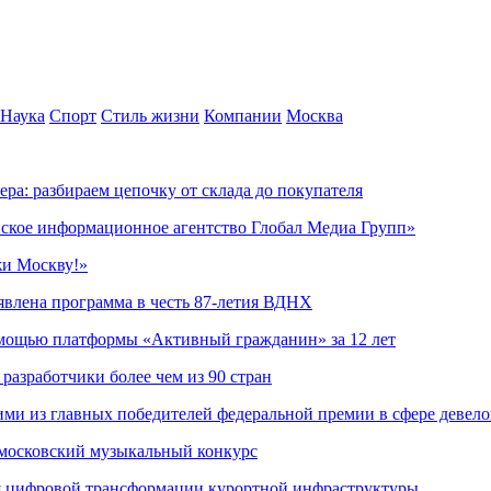
Наука
Спорт
Стиль жизни
Компании
Москва
ера: разбираем цепочку от склада до покупателя
ское информационное агентство Глобал Медиа Групп»
жи Москву!»
явлена программа в честь 87-летия ВДНХ
омощью платформы «Активный гражданин» за 12 лет
азработчики более чем из 90 стран
ми из главных победителей федеральной премии в сфере девел
 московский музыкальный конкурс
я цифровой трансформации курортной инфраструктуры