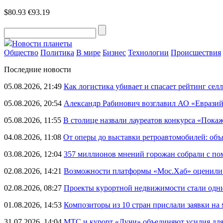
$80.93
€93.19
Новости планеты
Общество
Политика
В мире
Бизнес
Технологии
Происшествия
Последние новости
05.08.2026, 21:49
Как логистика убивает и спасает рейтинг селл
05.08.2026, 20:54
Александр Рабинович возглавил АО «Евразий
05.08.2026, 11:55
В столице назвали лауреатов конкурса «Пока
04.08.2026, 11:08
От оперы до выставки ретроавтомобилей: объ
03.08.2026, 12:04
357 миллионов мнений горожан собрали с п
02.08.2026, 14:21
Возможности платформы «Мос.Хаб» оценили р
02.08.2026, 08:27
Проекты курортной недвижимости стали одни
01.08.2026, 14:53
Композиторы из 10 стран прислали заявки на
31.07.2026, 14:04
МТС и курорт «Лучи» объединяют усилия дл