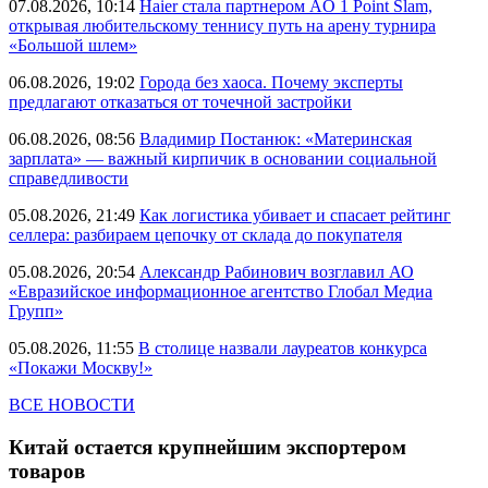
07.08.2026, 10:14
Haier стала партнером AO 1 Point Slam,
открывая любительскому теннису путь на арену турнира
«Большой шлем»
06.08.2026, 19:02
Города без хаоса. Почему эксперты
предлагают отказаться от точечной застройки
06.08.2026, 08:56
Владимир Постанюк: «Материнская
зарплата» — важный кирпичик в основании социальной
справедливости
05.08.2026, 21:49
Как логистика убивает и спасает рейтинг
селлера: разбираем цепочку от склада до покупателя
05.08.2026, 20:54
Александр Рабинович возглавил АО
«Евразийское информационное агентство Глобал Медиа
Групп»
05.08.2026, 11:55
В столице назвали лауреатов конкурса
«Покажи Москву!»
ВСЕ НОВОСТИ
Китай остается крупнейшим экспортером
товаров