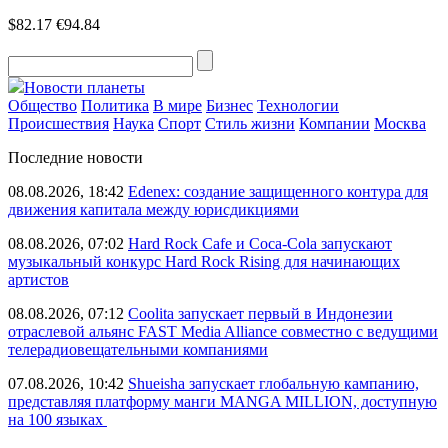
$82.17
€94.84
Новости планеты
Общество
Политика
В мире
Бизнес
Технологии
Происшествия
Наука
Спорт
Стиль жизни
Компании
Москва
Последние новости
08.08.2026, 18:42
Edenex: создание защищенного контура для
движения капитала между юрисдикциями
08.08.2026, 07:02
Hard Rock Cafe и Coca-Cola запускают
музыкальный конкурс Hard Rock Rising для начинающих
артистов
08.08.2026, 07:12
Coolita запускает первый в Индонезии
отраслевой альянс FAST Media Alliance совместно с ведущими
телерадиовещательными компаниями
07.08.2026, 10:42
Shueisha запускает глобальную кампанию,
представляя платформу манги MANGA MILLION, доступную
на 100 языках