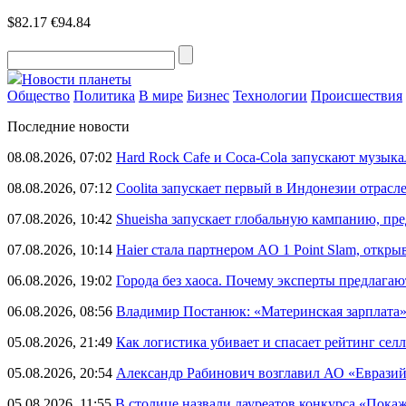
$82.17
€94.84
Новости планеты
Общество
Политика
В мире
Бизнес
Технологии
Происшествия
Последние новости
08.08.2026, 07:02
Hard Rock Cafe и Coca-Cola запускают музык
08.08.2026, 07:12
Coolita запускает первый в Индонезии отрас
07.08.2026, 10:42
Shueisha запускает глобальную кампанию, п
07.08.2026, 10:14
Haier стала партнером AO 1 Point Slam, откр
06.08.2026, 19:02
Города без хаоса. Почему эксперты предлагаю
06.08.2026, 08:56
Владимир Постанюк: «Материнская зарплата
05.08.2026, 21:49
Как логистика убивает и спасает рейтинг селл
05.08.2026, 20:54
Александр Рабинович возглавил АО «Евразий
05.08.2026, 11:55
В столице назвали лауреатов конкурса «Пока