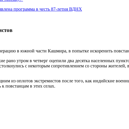
явлена программа в честь 87-летия ВДНХ
истов
рацию в южной части Кашмира, в попытке искоренить повстанц
 рано утром в четверг оцепили два десятка населенных пункто
столкнулись с некоторым сопротивлением со стороны жителей, в 
одним из оплотов экстремистов после того, как индийские воен
 к повстанцам в этих селах.