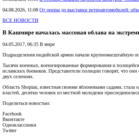
04.08.2026, 11:08
От оперы до выставки ретроавтомобилей: объ
ВСЕ НОВОСТИ
В Кашмире началась массовая облава на экстрем
04.05.2017, 06:35
В мире
Подразделения индийской армии начали крупномасштабную опе
Тысячи военных, военизированные формирования и полицейские
исламских боевиков. Представители полиции говорят, что они 
двух селениях.
Область Shopian, известная своими яблоневыми садами, стала 
властей, десятки человек из местной молодежи присоединились
Поделиться новостью:
Facebook
Вконтакте
Одноклассники
Twitter