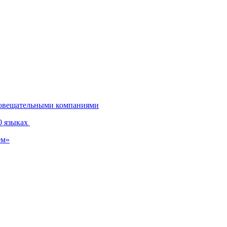
диовещательными компаниями
0 языках
ем»