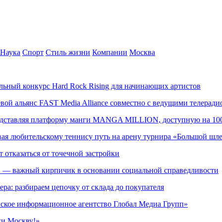
Наука
Спорт
Стиль жизни
Компании
Москва
альный конкурс Hard Rock Rising для начинающих артистов
левой альянс FAST Media Alliance совместно с ведущими телера
редставляя платформу манги MANGA MILLION, доступную на 10
ывая любительскому теннису путь на арену турнира «Большой шл
т отказаться от точечной застройки
» — важный кирпичик в основании социальной справедливости
ера: разбираем цепочку от склада до покупателя
ское информационное агентство Глобал Медиа Групп»
жи Москву!»