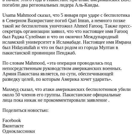
погибли два региональных лидера Аль-Каиды.
Usama Mahmood сказал, что 5 января при ударе с беспилотика
в Северном Вазиристане погиб Qari Imran, а немного позже
такой же беспилотник уничтожил Ahmed Farooq. Также пресс-
секретарь организации заявил, что что настоящее имя Farooq
был Раджа Сулейман и что он окончил Международный
исламский университет в Исламабаде. Настоящее имя Имрана
был Hidayatullah и что он был родом из города Мултан в
пакистанской провинции Пенджаб.
По словам Mahmood, «эта операция проводилась под
непосредственным руководством американских военных.
Армия Пакистана является, по сути, обеспечивающей
разведку целей, по которым Америка хочет ударить».
Махмуд сказал, что атаки американских беспилотников убили
около 50 членов его группы. Пакистанские официальные
лица пока никак не прокомментировали заявление .
Поделиться новостью:
Facebook
Вконтакте
Одноклассники