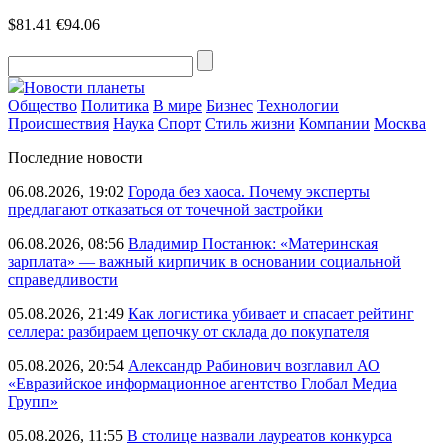
$81.41
€94.06
Новости планеты
Общество
Политика
В мире
Бизнес
Технологии
Происшествия
Наука
Спорт
Стиль жизни
Компании
Москва
Последние новости
06.08.2026, 19:02
Города без хаоса. Почему эксперты
предлагают отказаться от точечной застройки
06.08.2026, 08:56
Владимир Постанюк: «Материнская
зарплата» — важный кирпичик в основании социальной
справедливости
05.08.2026, 21:49
Как логистика убивает и спасает рейтинг
селлера: разбираем цепочку от склада до покупателя
05.08.2026, 20:54
Александр Рабинович возглавил АО
«Евразийское информационное агентство Глобал Медиа
Групп»
05.08.2026, 11:55
В столице назвали лауреатов конкурса