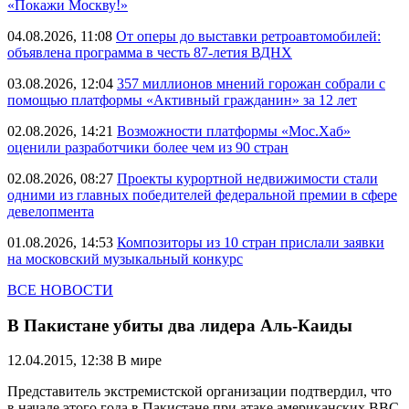
«Покажи Москву!»
04.08.2026, 11:08
От оперы до выставки ретроавтомобилей:
объявлена программа в честь 87-летия ВДНХ
03.08.2026, 12:04
357 миллионов мнений горожан собрали с
помощью платформы «Активный гражданин» за 12 лет
02.08.2026, 14:21
Возможности платформы «Мос.Хаб»
оценили разработчики более чем из 90 стран
02.08.2026, 08:27
Проекты курортной недвижимости стали
одними из главных победителей федеральной премии в сфере
девелопмента
01.08.2026, 14:53
Композиторы из 10 стран прислали заявки
на московский музыкальный конкурс
ВСЕ НОВОСТИ
В Пакистане убиты два лидера Аль-Каиды
12.04.2015, 12:38
В мире
Представитель экстремистской организации подтвердил, что
в начале этого года в Пакистане при атаке американских ВВС