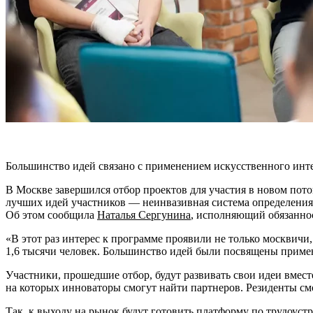
Большинство идей связано с применением искусственного инте
В Москве завершился отбор проектов для участия в новом пот
лучших идей участников — неинвазивная система определения 
Об этом сообщила
Наталья Сергунина
, исполняющий обязанно
«В этот раз интерес к программе проявили не только москвичи
1,6 тысячи человек. Большинство идей были посвящены примен
Участники, прошедшие отбор, будут развивать свои идеи вмес
на которых инноваторы смогут найти партнеров. Резиденты см
Так, к выходу на рынок будут готовить платформу по трудоус