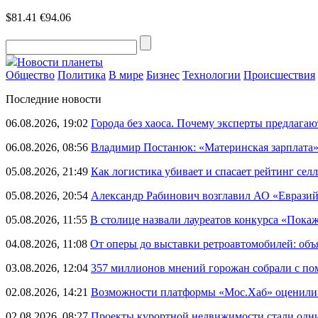
$81.41
€94.06
Новости планеты
Общество
Политика
В мире
Бизнес
Технологии
Происшествия
Последние новости
06.08.2026, 19:02
Города без хаоса. Почему эксперты предлагаю
06.08.2026, 08:56
Владимир Постанюк: «Материнская зарплата
05.08.2026, 21:49
Как логистика убивает и спасает рейтинг селл
05.08.2026, 20:54
Александр Рабинович возглавил АО «Евразий
05.08.2026, 11:55
В столице назвали лауреатов конкурса «Пока
04.08.2026, 11:08
От оперы до выставки ретроавтомобилей: объ
03.08.2026, 12:04
357 миллионов мнений горожан собрали с п
02.08.2026, 14:21
Возможности платформы «Мос.Хаб» оценили р
02.08.2026, 08:27
Проекты курортной недвижимости стали одни