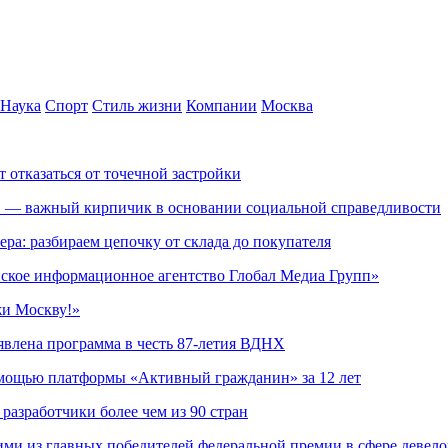
Наука
Спорт
Стиль жизни
Компании
Москва
т отказаться от точечной застройки
» — важный кирпичик в основании социальной справедливости
ера: разбираем цепочку от склада до покупателя
ское информационное агентство Глобал Медиа Групп»
жи Москву!»
явлена программа в честь 87-летия ВДНХ
омощью платформы «Активный гражданин» за 12 лет
азработчики более чем из 90 стран
ми из главных победителей федеральной премии в сфере девел