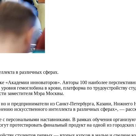
ллекта в различных сферах.
оке «Академии инноваторов». Авторы 100 наиболее перспективн
уровня гемоглобина в крови, платформа по трудоустройству сту
сти заместителя Мэра Москвы.
, но и предприниматели из Санкт-Петербурга, Казани, Нижнего 
ению искусственного интеллекта в различных сферах», — расск
те с персональными наставниками. В рамках обучения организую
огут протестировать финальный продукт на одной из городских
тройству студентов первых — вторых курсов в малые и средние 