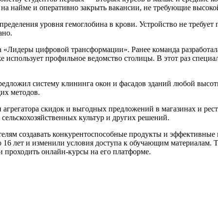
 на найме и оперативно закрыть вакансии, не требующие высок
ределения уровня гемоглобина в крови. Устройство не требует 
ано.
 «Лидеры цифровой трансформации». Ранее команда разработала
е использует профильное ведомство столицы. В этот раз специ
едложил систему клининга окон и фасадов зданий любой высотно
их методов.
и агрегатора скидок и выгодных предложений в магазинах и рес
ии сельскохозяйственных культур и других решений.
ям создавать конкурентоспособные продукты и эффективные ко
до 16 лет и изменили условия доступа к обучающим материалам.
и проходить онлайн-курсы на его платформе.