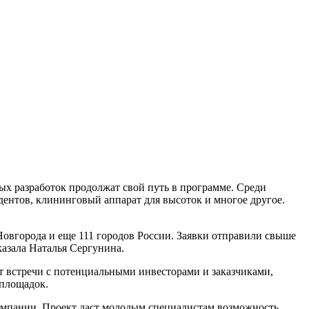
ых разработок продолжат свой путь в программе. Среди
дентов, клининговый аппарат для высоток и многое другое.
Новгорода и еще 111 городов России. Заявки отправили свыше
азала Наталья Сергунина.
т встречи с потенциальными инвесторами и заказчиками,
 площадок.
компании. Проект даст молодым специалистам возможность