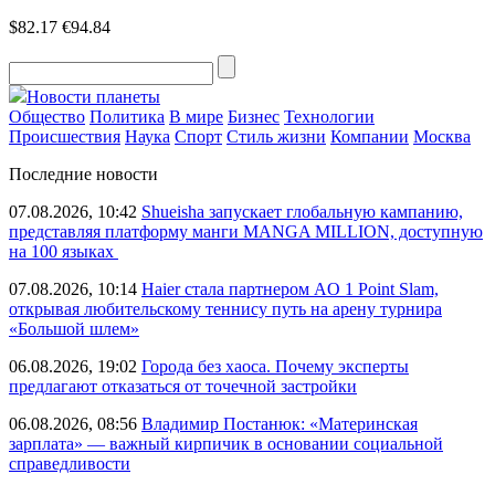
$82.17
€94.84
Новости планеты
Общество
Политика
В мире
Бизнес
Технологии
Происшествия
Наука
Спорт
Стиль жизни
Компании
Москва
Последние новости
07.08.2026, 10:42
Shueisha запускает глобальную кампанию,
представляя платформу манги MANGA MILLION, доступную
на 100 языках
07.08.2026, 10:14
Haier стала партнером AO 1 Point Slam,
открывая любительскому теннису путь на арену турнира
«Большой шлем»
06.08.2026, 19:02
Города без хаоса. Почему эксперты
предлагают отказаться от точечной застройки
06.08.2026, 08:56
Владимир Постанюк: «Материнская
зарплата» — важный кирпичик в основании социальной
справедливости