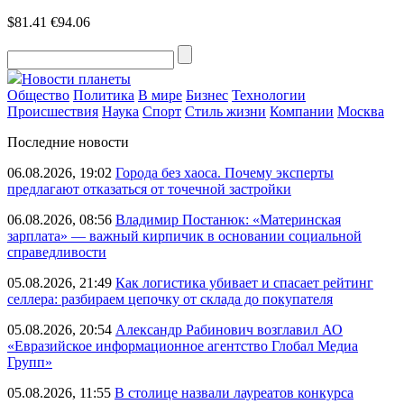
$81.41
€94.06
Новости планеты
Общество
Политика
В мире
Бизнес
Технологии
Происшествия
Наука
Спорт
Стиль жизни
Компании
Москва
Последние новости
06.08.2026, 19:02
Города без хаоса. Почему эксперты
предлагают отказаться от точечной застройки
06.08.2026, 08:56
Владимир Постанюк: «Материнская
зарплата» — важный кирпичик в основании социальной
справедливости
05.08.2026, 21:49
Как логистика убивает и спасает рейтинг
селлера: разбираем цепочку от склада до покупателя
05.08.2026, 20:54
Александр Рабинович возглавил АО
«Евразийское информационное агентство Глобал Медиа
Групп»
05.08.2026, 11:55
В столице назвали лауреатов конкурса