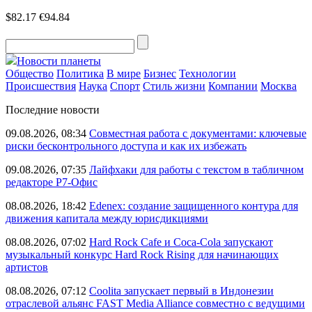
$82.17
€94.84
Новости планеты
Общество
Политика
В мире
Бизнес
Технологии
Происшествия
Наука
Спорт
Стиль жизни
Компании
Москва
Последние новости
09.08.2026, 08:34
Совместная работа с документами: ключевые
риски бесконтрольного доступа и как их избежать
09.08.2026, 07:35
Лайфхаки для работы с текстом в табличном
редакторе Р7-Офис
08.08.2026, 18:42
Edenex: создание защищенного контура для
движения капитала между юрисдикциями
08.08.2026, 07:02
Hard Rock Cafe и Coca-Cola запускают
музыкальный конкурс Hard Rock Rising для начинающих
артистов
08.08.2026, 07:12
Coolita запускает первый в Индонезии
отраслевой альянс FAST Media Alliance совместно с ведущими