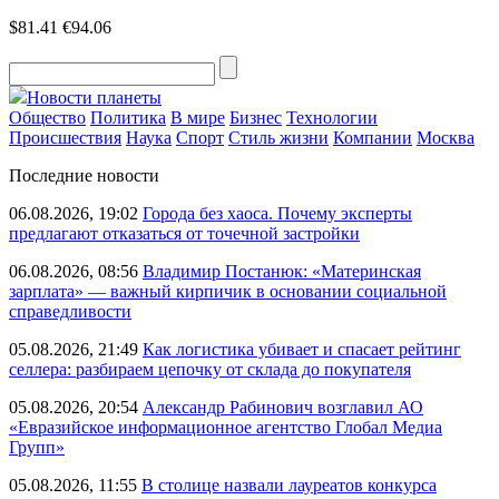
$81.41
€94.06
Новости планеты
Общество
Политика
В мире
Бизнес
Технологии
Происшествия
Наука
Спорт
Стиль жизни
Компании
Москва
Последние новости
06.08.2026, 19:02
Города без хаоса. Почему эксперты
предлагают отказаться от точечной застройки
06.08.2026, 08:56
Владимир Постанюк: «Материнская
зарплата» — важный кирпичик в основании социальной
справедливости
05.08.2026, 21:49
Как логистика убивает и спасает рейтинг
селлера: разбираем цепочку от склада до покупателя
05.08.2026, 20:54
Александр Рабинович возглавил АО
«Евразийское информационное агентство Глобал Медиа
Групп»
05.08.2026, 11:55
В столице назвали лауреатов конкурса