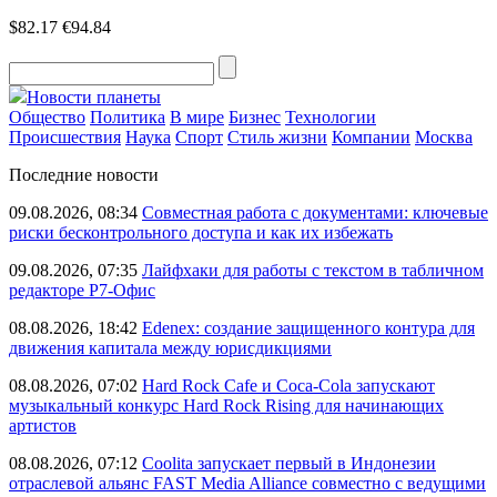
$82.17
€94.84
Новости планеты
Общество
Политика
В мире
Бизнес
Технологии
Происшествия
Наука
Спорт
Стиль жизни
Компании
Москва
Последние новости
09.08.2026, 08:34
Совместная работа с документами: ключевые
риски бесконтрольного доступа и как их избежать
09.08.2026, 07:35
Лайфхаки для работы с текстом в табличном
редакторе Р7-Офис
08.08.2026, 18:42
Edenex: создание защищенного контура для
движения капитала между юрисдикциями
08.08.2026, 07:02
Hard Rock Cafe и Coca-Cola запускают
музыкальный конкурс Hard Rock Rising для начинающих
артистов
08.08.2026, 07:12
Coolita запускает первый в Индонезии
отраслевой альянс FAST Media Alliance совместно с ведущими