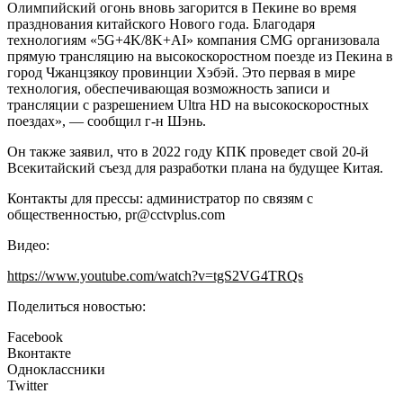
Олимпийский огонь вновь загорится в Пекине во время
празднования китайского Нового года. Благодаря
технологиям «5G+4K/8K+AI» компания CMG организовала
прямую трансляцию на высокоскоростном поезде из Пекина в
город Чжанцзякоу провинции Хэбэй. Это первая в мире
технология, обеспечивающая возможность записи и
трансляции с разрешением Ultra HD на высокоскоростных
поездах», — сообщил г-н Шэнь.
Он также заявил, что в 2022 году КПК проведет свой 20-й
Всекитайский съезд для разработки плана на будущее Китая.
Контакты для прессы: администратор по связям с
общественностью,
pr@cctvplus.com
Видео:
https://www.youtube.com/watch?v=tgS2VG4TRQs
Поделиться новостью:
Facebook
Вконтакте
Одноклассники
Twitter