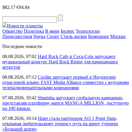
$82.17
€94.84
Новости планеты
Общество
Политика
В мире
Бизнес
Технологии
Происшествия
Наука
Спорт
Стиль жизни
Компании
Москва
Последние новости
08.08.2026, 07:02
Hard Rock Cafe и Coca-Cola запускают
музыкальный конкурс Hard Rock Rising для начинающих
артистов
08.08.2026, 07:12
Coolita запускает первый в Индонезии
отраслевой альянс FAST Media Alliance совместно с ведущими
телерадиовещательными компаниями
07.08.2026, 10:42
Shueisha запускает глобальную кампанию,
представляя платформу манги MANGA MILLION, доступную
на 100 языках
07.08.2026, 10:14
Haier стала партнером AO 1 Point Slam,
открывая любительскому теннису путь на арену турнира
«Большой шлем»