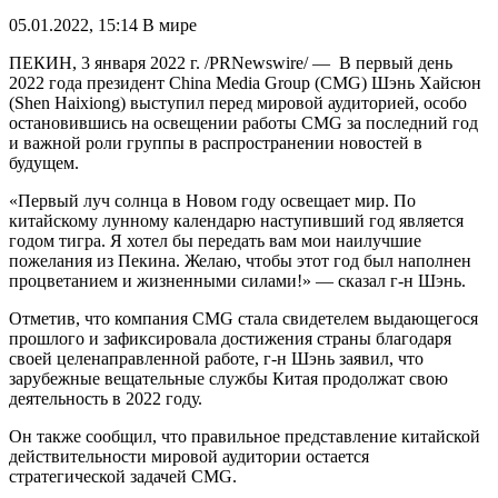
05.01.2022, 15:14
В мире
ПЕКИН, 3 января 2022 г. /PRNewswire/ — В первый день
2022 года президент China Media Group (CMG) Шэнь Хайсюн
(Shen Haixiong) выступил перед мировой аудиторией, особо
остановившись на освещении работы CMG за последний год
и важной роли группы в распространении новостей в
будущем.
«Первый луч солнца в Новом году освещает мир. По
китайскому лунному календарю наступивший год является
годом тигра. Я хотел бы передать вам мои наилучшие
пожелания из Пекина. Желаю, чтобы этот год был наполнен
процветанием и жизненными силами!» — сказал г-н Шэнь.
Отметив, что компания CMG стала свидетелем выдающегося
прошлого и зафиксировала достижения страны благодаря
своей целенаправленной работе, г-н Шэнь заявил, что
зарубежные вещательные службы Китая продолжат свою
деятельность в 2022 году.
Он также сообщил, что правильное представление китайской
действительности мировой аудитории остается
стратегической задачей CMG.