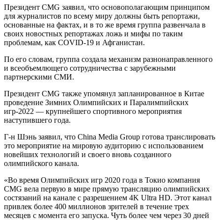
Президент CMG заявил, что основополагающим принципом
для журналистов по всему миру должны быть репортажи,
основанные на фактах, и в то же время группа развенчала в
своих новостных репортажах ложь и мифы по таким
проблемам, как COVID-19 и Афганистан.
По его словам, группа создала механизм разнонаправленного
и всеобъемлющего сотрудничества с зарубежными
партнерскими СМИ.
Президент CMG также упомянул запланированное в Китае
проведение Зимних Олимпийских и Паралимпийских
игр-2022 — крупнейшего спортивного мероприятия
наступившего года.
Г-н Шэнь заявил, что China Media Group готова транслировать
это мероприятие на мировую аудиторию с использованием
новейших технологий и своего вновь созданного
олимпийского канала.
«Во время Олимпийских игр 2020 года в Токио компания
CMG вела первую в мире прямую трансляцию олимпийских
состязаний на канале с разрешением 4K Ultra HD. Этот канал
привлек более 400 миллионов зрителей в течение трех
месяцев с момента его запуска. Чуть более чем через 30 дней