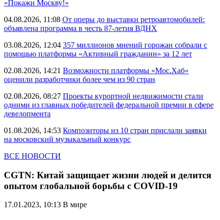
«Покажи Москву!»
04.08.2026, 11:08
От оперы до выставки ретроавтомобилей:
объявлена программа в честь 87-летия ВДНХ
03.08.2026, 12:04
357 миллионов мнений горожан собрали с
помощью платформы «Активный гражданин» за 12 лет
02.08.2026, 14:21
Возможности платформы «Мос.Хаб»
оценили разработчики более чем из 90 стран
02.08.2026, 08:27
Проекты курортной недвижимости стали
одними из главных победителей федеральной премии в сфере
девелопмента
01.08.2026, 14:53
Композиторы из 10 стран прислали заявки
на московский музыкальный конкурс
ВСЕ НОВОСТИ
CGTN: Китай защищает жизни людей и делится
опытом глобальной борьбы с COVID-19
17.01.2023, 10:13
В мире