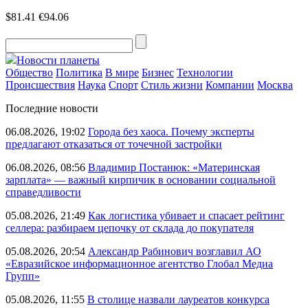
$81.41
€94.06
Новости планеты
Общество
Политика
В мире
Бизнес
Технологии
Происшествия
Наука
Спорт
Стиль жизни
Компании
Москва
Последние новости
06.08.2026, 19:02
Города без хаоса. Почему эксперты
предлагают отказаться от точечной застройки
06.08.2026, 08:56
Владимир Постанюк: «Материнская
зарплата» — важный кирпичик в основании социальной
справедливости
05.08.2026, 21:49
Как логистика убивает и спасает рейтинг
селлера: разбираем цепочку от склада до покупателя
05.08.2026, 20:54
Александр Рабинович возглавил АО
«Евразийское информационное агентство Глобал Медиа
Групп»
05.08.2026, 11:55
В столице назвали лауреатов конкурса