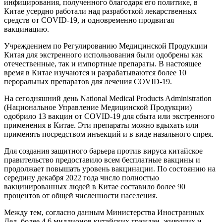
инфицирования, полученного благодаря его политике, в
Китае усердно работали над разработкой лекарственных
средств от COVID-19, и одновременно продвигая
вакцинацию.
Учреждением по Регулированию Медицинской Продукции
Китая для экстренного использования были одобрены как
отечественные, так и импортные препараты. В настоящее
время в Китае изучаются и разрабатываются более 10
пероральных препаратов для лечения COVID-19.
На сегодняшний день National Medical Products Administration
(Национальное Управление Медицинской Продукции)
одобрило 13 вакцин от COVID-19 для сбыта или экстренного
применения в Китае. Эти препараты можно вдыхать или
применять посредством инъекций и в виде назального спрея.
Для создания защитного барьера против вируса китайское
правительство предоставило всем бесплатные вакцины и
продолжает повышать уровень вакцинации. По состоянию на
середину декабря 2022 года число полностью
вакцинированных людей в Китае составило более 90
процентов от общей численности населения.
Между тем, согласно данным Министерства Иностранных
Дел, более 4.6 миллионов китайских граждан, живущих и