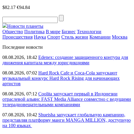
$82.17
€94.84
Новости планеты
Общество
Политика
В мире
Бизнес
Технологии
Происшествия
Наука
Спорт
Стиль жизни
Компании
Москва
Последние новости
08.08.2026, 18:42
Edenex: создание защищенного контура для
движения капитала между юрисдикциями
08.08.2026, 07:02
Hard Rock Cafe и Coca-Cola запускают
музыкальный конкурс Hard Rock Rising для начинающих
артистов
08.08.2026, 07:12
Coolita запускает первый в Индонезии
отраслевой альянс FAST Media Alliance совместно с ведущими
телерадиовещательными компаниями
07.08.2026, 10:42
Shueisha запускает глобальную кампанию,
представляя платформу манги MANGA MILLION, доступную
на 100 языках