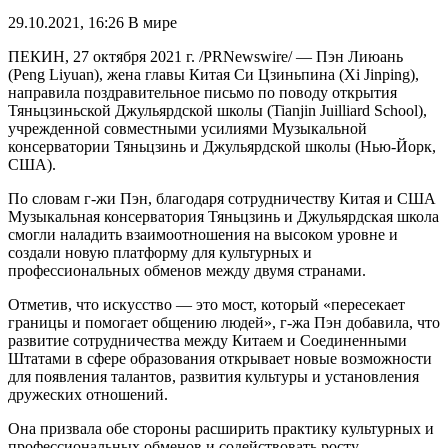
29.10.2021, 16:26
В мире
ПЕКИН, 27 октября 2021 г. /PRNewswire/ — Пэн Лиюань
(Peng Liyuan), жена главы Китая Си Цзиньпина (Xi Jinping),
направила поздравительное письмо по поводу открытия
Тяньцзиньской Джульярдской школы (Tianjin Juilliard School),
учрежденной совместными усилиями Музыкальной
консерватории Тяньцзинь и Джульярдской школы (Нью-Йорк,
США).
По словам г-жи Пэн, благодаря сотрудничеству Китая и США
Музыкальная консерватория Тяньцзинь и Джульярдская школа
смогли наладить взаимоотношения на высоком уровне и
создали новую платформу для культурных и
профессиональных обменов между двумя странами.
Отметив, что искусство — это мост, который «пересекает
границы и помогает общению людей», г-жа Пэн добавила, что
развитие сотрудничества между Китаем и Соединенными
Штатами в сфере образования открывает новые возможности
для появления талантов, развития культуры и установления
дружеских отношений.
Она призвала обе стороны расширить практику культурных и
профессиональных обменов и содействовать росту