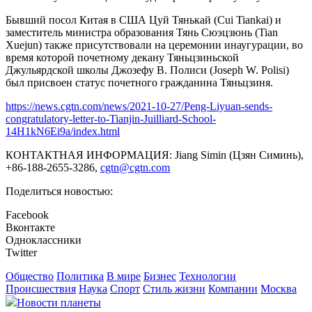
Бывший посол Китая в США Цуй Тянькай (Cui Tiankai) и
заместитель министра образования Тянь Сюэцзюнь (Tian
Xuejun) также присутствовали на церемонии инаугурации, во
время которой почетному декану Тяньцзиньской
Джульярдской школы Джозефу В. Полиси (Joseph W. Polisi)
был присвоен статус почетного гражданина Тяньцзиня.
https://news.cgtn.com/news/2021-10-27/Peng-Liyuan-sends-
congratulatory-letter-to-Tianjin-Juilliard-School-
14H1kN6Ei9a/index.html
КОНТАКТНАЯ ИНФОРМАЦИЯ: Jiang Simin (Цзян Симинь),
+86-188-2655-3286,
cgtn@cgtn.com
Поделиться новостью:
Facebook
Вконтакте
Одноклассники
Twitter
Общество
Политика
В мире
Бизнес
Технологии
Происшествия
Наука
Спорт
Стиль жизни
Компании
Москва
Новости планеты