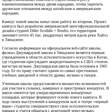
взаимопонимания между двумя народами, чтобы укрепить
дружеские отношения между китайским и американским
народами.
Кампус новой школы начал свою работу во вторник. Проект
кампуса был разработан американской многофункциональной
дизайн-студией Diller Scofidio + Renfro, его территория
занимает почти 45 тыс. квадратных метров вдоль реки Хайхэ
в Тяньцзине.
Согласно информации на официальном веб-сайте школы,
филиал Джульярдской школы в Тяньцзине является первым
учреждением в области исполнительского искусства в Китае,
где студентам присуждают аккредитованную в США степень
магистра музыки. Джульярдская школа была основана в 1905
году. Ее по праву считают одним из самых престижных
учебных заведений в области драмы, музыки и танцев.
Ученикам школы предоставляется множество возможностей
для участия в сольных, камерных и оркестровых концертах. В
школе имеются три ультрасовременных концертных
площадки, которые формируют основу нового кампуса. В
ходе своих выступлений в концертном зале и театре «черный
ящик» студенты совершенствуют свои исполнительские
навыки и учатся общаться с аудиторией через музыку.