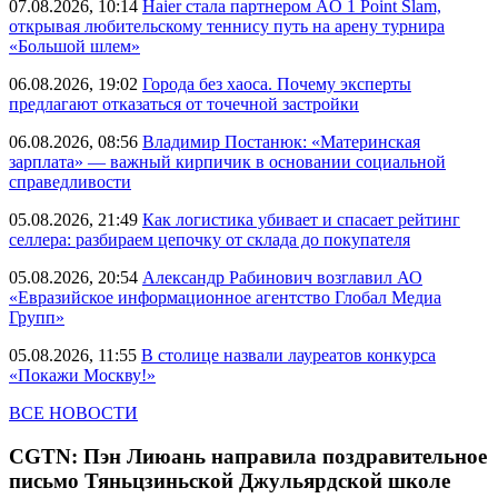
07.08.2026, 10:14
Haier стала партнером AO 1 Point Slam,
открывая любительскому теннису путь на арену турнира
«Большой шлем»
06.08.2026, 19:02
Города без хаоса. Почему эксперты
предлагают отказаться от точечной застройки
06.08.2026, 08:56
Владимир Постанюк: «Материнская
зарплата» — важный кирпичик в основании социальной
справедливости
05.08.2026, 21:49
Как логистика убивает и спасает рейтинг
селлера: разбираем цепочку от склада до покупателя
05.08.2026, 20:54
Александр Рабинович возглавил АО
«Евразийское информационное агентство Глобал Медиа
Групп»
05.08.2026, 11:55
В столице назвали лауреатов конкурса
«Покажи Москву!»
ВСЕ НОВОСТИ
CGTN: Пэн Лиюань направила поздравительное
письмо Тяньцзиньской Джульярдской школе