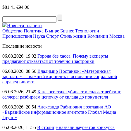
$81.41
€94.06
Новости планеты
Общество
Политика
В мире
Бизнес
Технологии
Происшествия
Наука
Спорт
Стиль жизни
Компании
Москва
Последние новости
06.08.2026, 19:02
Города без хаоса. Почему эксперты
предлагают отказаться от точечной застройки
06.08.2026, 08:56
Владимир Постанюк: «Материнская
зарплата» — важный кирпичик в основании социальной
справедливости
05.08.2026, 21:49
Как логистика убивает и спасает рейтинг
селлера: разбираем цепочку от склада до покупателя
05.08.2026, 20:54
Александр Рабинович возглавил АО
«Евразийское информационное агентство Глобал Медиа
Групп»
05.08.2026, 11:55
В столице назвали лауреатов конкурса