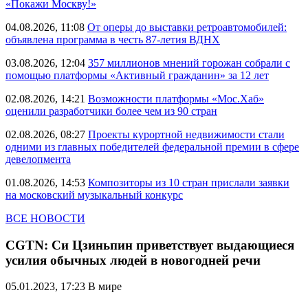
«Покажи Москву!»
04.08.2026, 11:08
От оперы до выставки ретроавтомобилей:
объявлена программа в честь 87-летия ВДНХ
03.08.2026, 12:04
357 миллионов мнений горожан собрали с
помощью платформы «Активный гражданин» за 12 лет
02.08.2026, 14:21
Возможности платформы «Мос.Хаб»
оценили разработчики более чем из 90 стран
02.08.2026, 08:27
Проекты курортной недвижимости стали
одними из главных победителей федеральной премии в сфере
девелопмента
01.08.2026, 14:53
Композиторы из 10 стран прислали заявки
на московский музыкальный конкурс
ВСЕ НОВОСТИ
CGTN: Си Цзиньпин приветствует выдающиеся
усилия обычных людей в новогодней речи
05.01.2023, 17:23
В мире