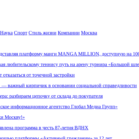
Наука
Спорт
Стиль жизни
Компании
Москва
редставляя платформу манги MANGA MILLION, доступную на 10
ывая любительскому теннису путь на арену турнира «Большой шл
т отказаться от точечной застройки
» — важный кирпичик в основании социальной справедливости
ера: разбираем цепочку от склада до покупателя
ское информационное агентство Глобал Медиа Групп»
жи Москву!»
явлена программа в честь 87-летия ВДНХ
омощью платформы «Активный гражданин» за 12 лет