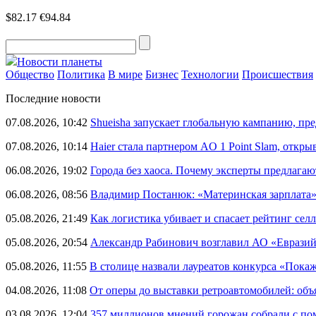
$82.17
€94.84
Новости планеты
Общество
Политика
В мире
Бизнес
Технологии
Происшествия
Последние новости
07.08.2026, 10:42
Shueisha запускает глобальную кампанию, п
07.08.2026, 10:14
Haier стала партнером AO 1 Point Slam, откр
06.08.2026, 19:02
Города без хаоса. Почему эксперты предлагаю
06.08.2026, 08:56
Владимир Постанюк: «Материнская зарплата
05.08.2026, 21:49
Как логистика убивает и спасает рейтинг селл
05.08.2026, 20:54
Александр Рабинович возглавил АО «Евразий
05.08.2026, 11:55
В столице назвали лауреатов конкурса «Пока
04.08.2026, 11:08
От оперы до выставки ретроавтомобилей: объ
03.08.2026, 12:04
357 миллионов мнений горожан собрали с п