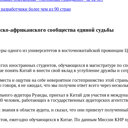
азработчики более чем из 90 стран
ско-африканского сообщества единой судьбы
атуры одного из университетов в восточнокитайской провинции 
угих иностранных студентов, обучающихся в магистратуре по сп
ше понять Китай и внести свой вклад в углубление дружбы и со
 места и ощутив на себе невероятное гостеприимство этой стран
о говоря, я не ожидал, что мы получим ответ всего через нескол
ьного аудитора Руанды, приехал в Китай для участия в междуна
0 человек, работающих в государственных аудиторских агентств
 знания в области аудита, и сказал, что они привезут получен
нтов, ежегодно обучающихся в Китае. По данным Миссии КНР п