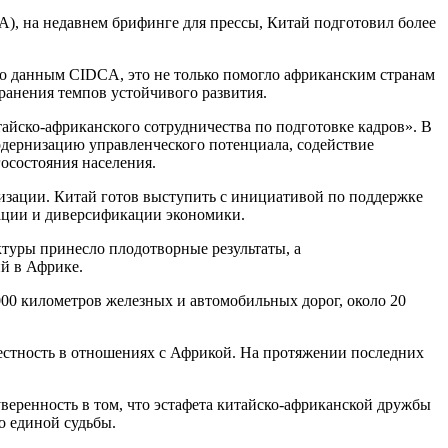
A), на недавнем брифинге для прессы, Китай подготовил более
По данным CIDCA, это не только помогло африканским странам
ранения темпов устойчивого развития.
айско-африканского сотрудничества по подготовке кадров». В
одернизацию управленческого потенциала, содействие
осостояния населения.
изации. Китай готов выступить с инициативой по поддержке
зации и диверсификации экономики.
туры принесло плодотворные результаты, а
й в Африке.
000 километров железных и автомобильных дорог, около 20
вестность в отношениях с Африкой. На протяжении последних
еренность в том, что эстафета китайско-африканской дружбы
о единой судьбы.