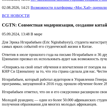
02.08.2026, 14:21
Возможности платформы «Мос.Хаб» оценили р
ВСЕ НОВОСТИ
CGTN: Совместная модернизация, создание китай
05.09.2024, 13:48
В мире
Для Эрика Нгирабабьеи (Eric Ngirababyeyi), студента магистр
самых ярких событий его студенческой жизни в Китае.
Ответив в июле прошлого года на письмо Нгирабабьеи и 36 др
Цзиньпин призвал их использовать аудит как возможность луч
«Опираясь на свой опыт обучения и впечатления от поездок на
КНР Си Цзиньпину за то, что эта страна сделала для нас. Честн
Нгирабабьеи, который работал аудитором в Управлении Генерал
программы, запущенной в 2016 году, прошли обучение более 28
Нгирабабьеи отметил, что он и его сокурсники расширили свои
Молодой руандиец — один из более 50.000 африканских студе
получения образования для многих молодых африканцев.