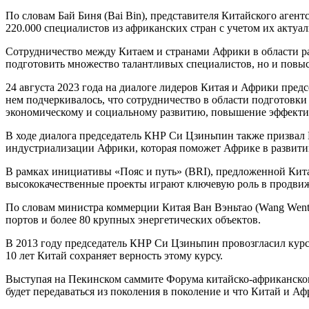
По словам Бай Биня (Bai Bin), представителя Китайского аген
220.000 специалистов из африканских стран с учетом их актуа
Сотрудничество между Китаем и странами Африки в области р
подготовить множество талантливых специалистов, но и повыси
24 августа 2023 года на диалоге лидеров Китая и Африки пред
нем подчеркивалось, что сотрудничество в области подготовк
экономическому и социальному развитию, повышение эффектив
В ходе диалога председатель КНР Си Цзиньпин также призвал
индустриализации Африки, которая поможет Африке в развити
В рамках инициативы «Пояс и путь» (BRI), предложенной Кита
высококачественные проекты играют ключевую роль в продви
По словам министра коммерции Китая Ван Вэньтао (Wang Wenta
портов и более 80 крупных энергетических объектов.
В 2013 году председатель КНР Си Цзиньпин провозгласил курс
10 лет Китай сохраняет верность этому курсу.
Выступая на Пекинском саммите Форума китайско-африканского
будет передаваться из поколения в поколение и что Китай и Аф