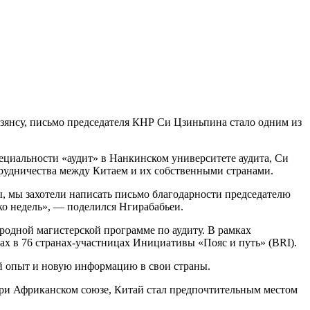
Цзянсу, письмо председателя КНР Си Цзиньпина стало одним из
ециальности «аудит» в Нанкинском университете аудита, Си
трудничества между Китаем и их собственными странами.
ы, мы захотели написать письмо благодарности председателю
ько недель», — поделился Нгирабабьеи.
родной магистерской программе по аудиту. В рамках
ах в 76 странах-участницах Инициативы «Пояс и путь» (BRI).
ный опыт и новую информацию в свои страны.
ри Африканском союзе, Китай стал предпочтительным местом