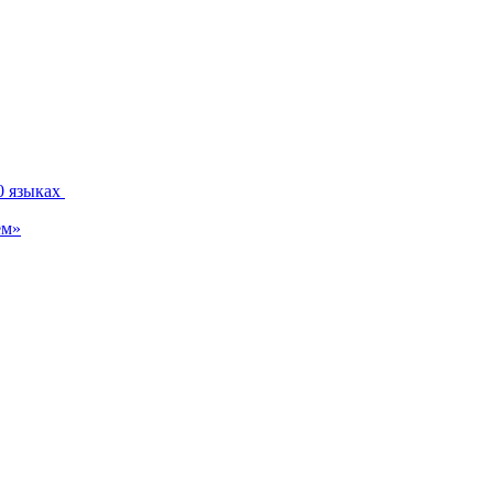
0 языках
ем»