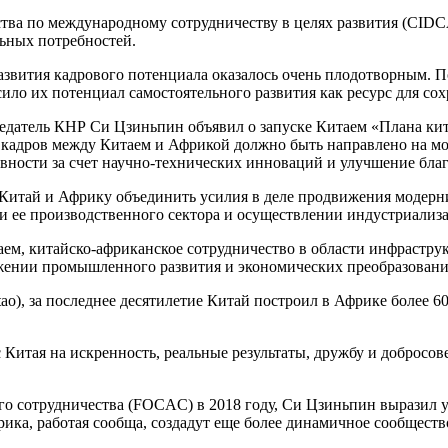
тства по международному сотрудничеству в целях развития (CIDC
льных потребностей.
азвития кадрового потенциала оказалось очень плодотворным. 
ло их потенциал самостоятельного развития как ресурс для сох
седатель КНР Си Цзиньпин объявил о запуске Китаем «Плана кит
и кадров между Китаем и Африкой должно быть направлено на м
ности за счет научно-технических инноваций и улучшение благ
 Китай и Африку объединить усилия в деле продвижения модерн
и ее производственного сектора и осуществлении индустриали
ем, китайско-африканское сотрудничество в области инфраструк
жении промышленного развития и экономических преобразовани
o), за последнее десятилетие Китай построил в Африке более 6
 Китая на искренность, реальные результаты, дружбу и добросо
 сотрудничества (FOCAC) в 2018 году, Си Цзиньпин выразил ув
рика, работая сообща, создадут еще более динамичное сообществ