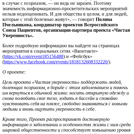
в случае с псориазом, — он ведь не заразен. Поэтому
значимость информационно-просветительских мероприятий
нельзя недооценивать. И для общества в целом, и для людей,
которые с этой болезнью живут», — говорит
Полина
Пчельникова, координатор проектов Всероссийского
Союза Пациентов, организации-партнера проекта «Чистая
Уверенность».
Более подробную информацию вы найдете на страницах
мероприятия в социальных сетях «Вконтакте»
(
https://vk.com/event185156488
) и «Фейсбук»
(
https://www.facebook.com/events/1818132608332220/
).
О проекте:
Цель проекта «Чистая уверенность» поддержать людей,
болеющих псориазом, в борьбе с этим заболеванием и помочь
им вернуться к обычной жизни: носить открытую одежду и
снова полюбить свое тело, ходить в бассейн и спокойно
чувствовать себя на пляже, свободно знакомиться с новыми
людьми и вновь ощутить уверенность в себе.
Кроме того, Проект распространяет достоверную
информацию о заболевании и особенностях жизни с ним среди
широкой общественности и способствует повышению уровня