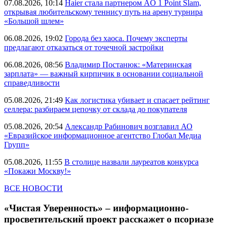
07.08.2026, 10:14
Haier стала партнером AO 1 Point Slam,
открывая любительскому теннису путь на арену турнира
«Большой шлем»
06.08.2026, 19:02
Города без хаоса. Почему эксперты
предлагают отказаться от точечной застройки
06.08.2026, 08:56
Владимир Постанюк: «Материнская
зарплата» — важный кирпичик в основании социальной
справедливости
05.08.2026, 21:49
Как логистика убивает и спасает рейтинг
селлера: разбираем цепочку от склада до покупателя
05.08.2026, 20:54
Александр Рабинович возглавил АО
«Евразийское информационное агентство Глобал Медиа
Групп»
05.08.2026, 11:55
В столице назвали лауреатов конкурса
«Покажи Москву!»
ВСЕ НОВОСТИ
«Чистая Уверенность» – информационно-
просветительский проект расскажет о псориазе