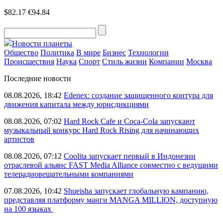
$82.17
€94.84
Новости планеты
Общество
Политика
В мире
Бизнес
Технологии
Происшествия
Наука
Спорт
Стиль жизни
Компании
Москва
Последние новости
08.08.2026, 18:42
Edenex: создание защищенного контура для
движения капитала между юрисдикциями
08.08.2026, 07:02
Hard Rock Cafe и Coca-Cola запускают
музыкальный конкурс Hard Rock Rising для начинающих
артистов
08.08.2026, 07:12
Coolita запускает первый в Индонезии
отраслевой альянс FAST Media Alliance совместно с ведущими
телерадиовещательными компаниями
07.08.2026, 10:42
Shueisha запускает глобальную кампанию,
представляя платформу манги MANGA MILLION, доступную
на 100 языках