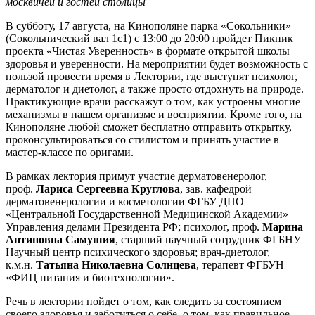
москвичей и гостей столицы
В субботу, 17 августа, на Кинополяне парка «Сокольники»
(Сокольнический вал 1с1) с 13:00 до 20:00 пройдет Пикник
проекта «Чистая Уверенность» в формате открытой школы
здоровья и уверенности. На мероприятии будет возможность с
пользой провести время в Лектории, где выступят психолог,
дерматолог и диетолог, а также просто отдохнуть на природе.
Практикующие врачи расскажут о том, как устроены многие
механизмы в нашем организме и восприятии. Кроме того, на
Кинополяне любой сможет бесплатно отправить открытку,
проконсультироваться со стилистом и принять участие в
мастер-классе по оригами.
В рамках лектория примут участие дерматовенеролог,
проф.
Лариса Сергеевна Круглова
, зав. кафедрой
дерматовенерологии и косметологии ФГБУ ДПО
«Центральной Государственной Медицинской Академии»
Управления делами Президента РФ; психолог, проф.
Марина
Антиповна Самушия
, старший научный сотрудник ФГБНУ
Научный центр психического здоровья; врач-диетолог,
к.м.н.
Татьяна Николаевна Солнцева
, терапевт ФГБУН
«ФИЦ питания и биотехнологии».
Речь в лектории пойдет о том, как следить за состоянием
своего здоровья и заботиться о себе, о том, как правильное