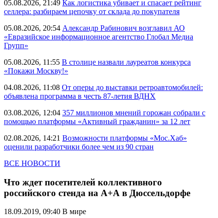
05.08.2026, 21:49
Как логистика убивает и спасает рейтинг
селлера: разбираем цепочку от склада до покупателя
05.08.2026, 20:54
Александр Рабинович возглавил АО
«Евразийское информационное агентство Глобал Медиа
Групп»
05.08.2026, 11:55
В столице назвали лауреатов конкурса
«Покажи Москву!»
04.08.2026, 11:08
От оперы до выставки ретроавтомобилей:
объявлена программа в честь 87-летия ВДНХ
03.08.2026, 12:04
357 миллионов мнений горожан собрали с
помощью платформы «Активный гражданин» за 12 лет
02.08.2026, 14:21
Возможности платформы «Мос.Хаб»
оценили разработчики более чем из 90 стран
ВСЕ НОВОСТИ
Что ждет посетителей коллективного
российского стенда на А+А в Дюссельдорфе
18.09.2019, 09:40
В мире