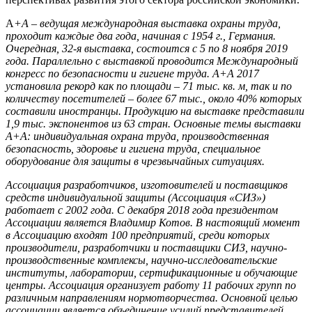
A
+A – ведущая международная выставка охраны труда,
п
роходит
каждые два года, начиная с 1954 г.
, Германия.
Очередная, 32-я выставка, состоится с 5 по 8 ноября 2019
года. Параллельно с выставкой проводится Международный
конгресс по безопасности и гигиене труда. A+A 2017
установила рекорд как по площади – 71 тыс. кв. м, так и по
количеству посетителей – более 67 тыс., около 40% которых
составили иностранцы. Продукцию на выставке представили
1,9 тыс. экспонентов из 63 стран. Основные темы выставки
A+A: индивидуальная охрана труда, производственная
безопасность, здоровье и гигиена труда, специальное
оборудование для защиты в чрезвычайных ситуациях.
Ассоциация разработчиков, изготовителей и поставщиков
средств индивидуальной защиты (Ассоциация «СИЗ»)
работает с 2002 года. С декабря 2018 года президентом
Ассоциации является Владимир Котов. В настоящий момент
в Ассоциацию входят 100 предприятий, среди которых
производители, разработчики и поставщики СИЗ, научно-
производственные комплексы, научно-исследовательские
институты, лаборатории, сертификационные и обучающие
центры. Ассоциация организует работу 11 рабочих групп по
различным направлениям нормотворчества. Основной целью
ассоциации является объединение усилий представителей