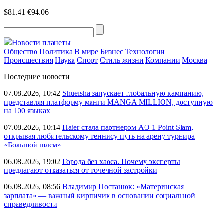
$81.41
€94.06
Новости планеты
Общество
Политика
В мире
Бизнес
Технологии
Происшествия
Наука
Спорт
Стиль жизни
Компании
Москва
Последние новости
07.08.2026, 10:42
Shueisha запускает глобальную кампанию,
представляя платформу манги MANGA MILLION, доступную
на 100 языках
07.08.2026, 10:14
Haier стала партнером AO 1 Point Slam,
открывая любительскому теннису путь на арену турнира
«Большой шлем»
06.08.2026, 19:02
Города без хаоса. Почему эксперты
предлагают отказаться от точечной застройки
06.08.2026, 08:56
Владимир Постанюк: «Материнская
зарплата» — важный кирпичик в основании социальной
справедливости