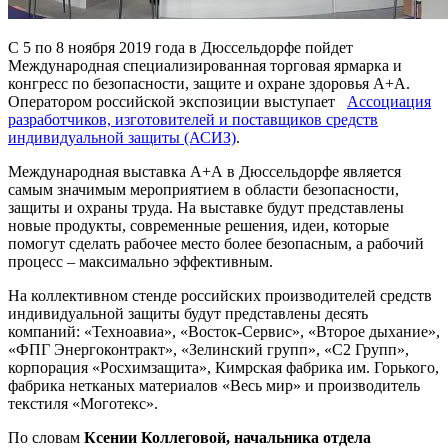
С 5 по 8 ноября 2019 года в Дюссельдорфе пойдет
Международная специализированная торговая ярмарка и
конгресс по безопасности, защите и охране здоровья
A+A.
Оператором российской экспозиции выступает
Ассоциация
разработчиков, изготовителей и поставщиков средств
индивидуальной защиты (АСИЗ)
.
Международная выставка А+А в Дюссельдорфе является
самым значимым мероприятием в области безопасности,
защиты и охраны труда. На выставке будут представлены
новые продукты, современные решения, идеи, которые
помогут сделать рабочее место более безопасным, а рабочий
процесс – максимально эффективным.
На коллективном стенде российских производителей средств
индивидуальной защиты будут представлены десять
компаний: «Техноавиа», «Восток-Сервис», «Второе дыхание»,
«ФПГ Энергоконтракт», «Зелинский групп», «С2 Групп»,
корпорация «Росхимзащита», Кимрская фабрика им. Горького,
фабрика нетканых материалов «Весь мир» и производитель
текстиля «Моготекс».
По словам
Ксении Коллеговой, начальника отдела