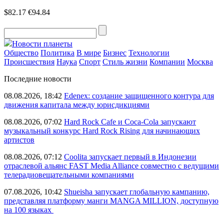
$82.17
€94.84
Новости планеты
Общество
Политика
В мире
Бизнес
Технологии
Происшествия
Наука
Спорт
Стиль жизни
Компании
Москва
Последние новости
08.08.2026, 18:42
Edenex: создание защищенного контура для
движения капитала между юрисдикциями
08.08.2026, 07:02
Hard Rock Cafe и Coca-Cola запускают
музыкальный конкурс Hard Rock Rising для начинающих
артистов
08.08.2026, 07:12
Coolita запускает первый в Индонезии
отраслевой альянс FAST Media Alliance совместно с ведущими
телерадиовещательными компаниями
07.08.2026, 10:42
Shueisha запускает глобальную кампанию,
представляя платформу манги MANGA MILLION, доступную
на 100 языках