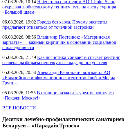
07.08.2026, 10:14
Haier стала партнером AO 1 Point Slam,
открывая любительскому теннису путь на арену турнира
«Большой шлем»
06.08.2026, 19:02
Города без хаоса. Почему эксперты
предлагают отказаться от точечной застройки
06.08.2026, 08:56
Владимир Постанюк: «Материнская
зарплата» — важный кирпичик в основании социальной
справедливости
05.08.2026, 21:49
Как логистика убивает и спасает рейтинг
селлера: разбираем цепочку от склада до покупателя
05.08.2026, 20:54
Александр Рабинович возглавил АО
«Евразийское информационное агентство Глобал Медиа
Групп»
05.08.2026, 11:55
В столице назвали лауреатов конкурса
«Покажи Москву!»
ВСЕ НОВОСТИ
Десятки лечебно-профилактических санаториев
Беларуси – «ПарадайсТрэвел»