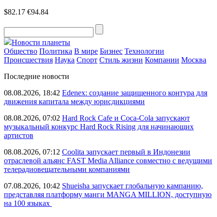
$82.17
€94.84
Новости планеты
Общество
Политика
В мире
Бизнес
Технологии
Происшествия
Наука
Спорт
Стиль жизни
Компании
Москва
Последние новости
08.08.2026, 18:42
Edenex: создание защищенного контура для
движения капитала между юрисдикциями
08.08.2026, 07:02
Hard Rock Cafe и Coca-Cola запускают
музыкальный конкурс Hard Rock Rising для начинающих
артистов
08.08.2026, 07:12
Coolita запускает первый в Индонезии
отраслевой альянс FAST Media Alliance совместно с ведущими
телерадиовещательными компаниями
07.08.2026, 10:42
Shueisha запускает глобальную кампанию,
представляя платформу манги MANGA MILLION, доступную
на 100 языках