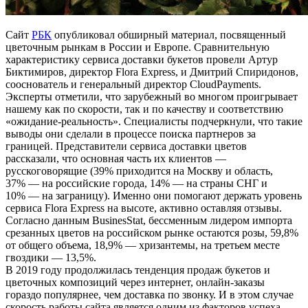
Сайт
РБК
опубликовал обширный материал, посвященный
цветочным рынкам в России и Европе. Сравнительную
характеристику сервиса доставки букетов провели Артур
Биктимиров, директор Flora Express, и Дмитрий Спиридонов,
сооснователь и генеральный директор CloudPayments.
Эксперты отметили, что зарубежный во многом проигрывает
нашему как по скорости, так и по качеству и соответствию
«ожидание-реальность». Специалисты подчеркнули, что такие
выводы они сделали в процессе поиска партнеров за
границей. Представители сервиса доставки цветов
рассказали, что основная часть их клиентов —
русскоговорящие (39% приходится на Москву и область,
37% — на российские города, 14% — на страны СНГ и
10% — на заграницу). Именно они помогают держать уровень
сервиса Flora Express на высоте, активно оставляя отзывы.
Согласно данным BusinesStat, бессменным лидером импорта
срезанных цветов на российском рынке остаются розы, 59,8%
от общего объема, 18,9% — хризантемы, на третьем месте
гвоздики — 13,5%.
В 2019 году продолжилась тенденция продаж букетов и
цветочных композиций через интернет, онлайн-заказы
гораздо популярнее, чем доставка по звонку. И в этом случае
скорость работы сайта является одним из факторов успеха.