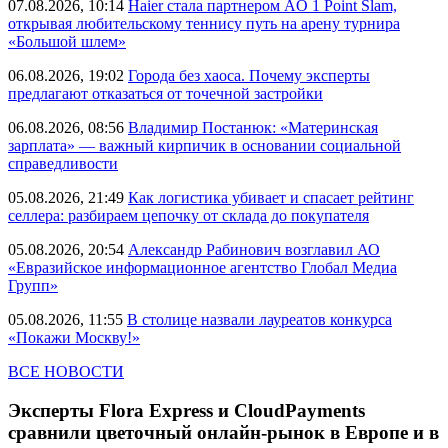
07.08.2026, 10:14
Haier стала партнером AO 1 Point Slam,
открывая любительскому теннису путь на арену турнира
«Большой шлем»
06.08.2026, 19:02
Города без хаоса. Почему эксперты
предлагают отказаться от точечной застройки
06.08.2026, 08:56
Владимир Постанюк: «Материнская
зарплата» — важный кирпичик в основании социальной
справедливости
05.08.2026, 21:49
Как логистика убивает и спасает рейтинг
селлера: разбираем цепочку от склада до покупателя
05.08.2026, 20:54
Александр Рабинович возглавил АО
«Евразийское информационное агентство Глобал Медиа
Групп»
05.08.2026, 11:55
В столице назвали лауреатов конкурса
«Покажи Москву!»
ВСЕ НОВОСТИ
Эксперты Flora Express и CloudPayments
сравнили цветочный онлайн-рынок в Европе и в