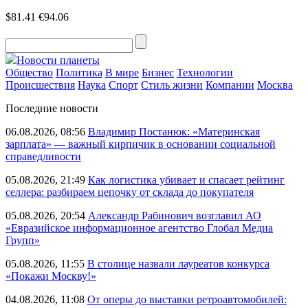
$81.41
€94.06
Новости планеты
Общество
Политика
В мире
Бизнес
Технологии
Происшествия
Наука
Спорт
Стиль жизни
Компании
Москва
Последние новости
06.08.2026, 08:56
Владимир Постанюк: «Материнская
зарплата» — важный кирпичик в основании социальной
справедливости
05.08.2026, 21:49
Как логистика убивает и спасает рейтинг
селлера: разбираем цепочку от склада до покупателя
05.08.2026, 20:54
Александр Рабинович возглавил АО
«Евразийское информационное агентство Глобал Медиа
Групп»
05.08.2026, 11:55
В столице назвали лауреатов конкурса
«Покажи Москву!»
04.08.2026, 11:08
От оперы до выставки ретроавтомобилей: