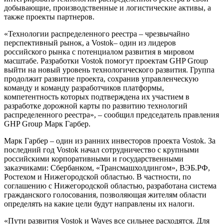
добывающие, производственные и логистические активы, а
также проекты партнеров.
«Технологии распределенного реестра – чрезвычайно
перспективный рынок, а Vostok– один из лидеров
российского рынка с потенциалом развития в мировом
масштабе. Разработки Vostok помогут проектам GHP Group
выйти на новый уровень технологического развития. Группа
продолжит развитие проекта, сохранив управленческую
команду и команду разработчиков платформы,
компетентность которых подтверждена их участием в
разработке дорожной карты по развитию технологий
распределенного реестра», – сообщил председатель правления
GHP Group Марк Гарбер.
Марк Гарбер – один из ранних инвесторов проекта Vostok. За
последний год Vostok начал сотрудничество с крупными
российскими корпоративными и государственными
заказчиками: Сбербанком, «Трансмашхолдингом», ВЭБ.РФ,
Ростехом и Нижегородской областью. В частности, по
соглашению с Нижегородской областью, разработана система
гражданского голосования, позволяющая жителям области
определять на какие цели будут направлены их налоги.
«Пути развития Vostok и Waves все сильнее расходятся. Для