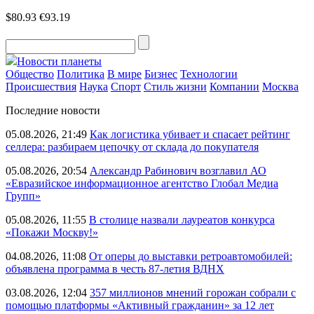
$80.93
€93.19
Новости планеты
Общество
Политика
В мире
Бизнес
Технологии
Происшествия
Наука
Спорт
Стиль жизни
Компании
Москва
Последние новости
05.08.2026, 21:49
Как логистика убивает и спасает рейтинг
селлера: разбираем цепочку от склада до покупателя
05.08.2026, 20:54
Александр Рабинович возглавил АО
«Евразийское информационное агентство Глобал Медиа
Групп»
05.08.2026, 11:55
В столице назвали лауреатов конкурса
«Покажи Москву!»
04.08.2026, 11:08
От оперы до выставки ретроавтомобилей:
объявлена программа в честь 87-летия ВДНХ
03.08.2026, 12:04
357 миллионов мнений горожан собрали с
помощью платформы «Активный гражданин» за 12 лет