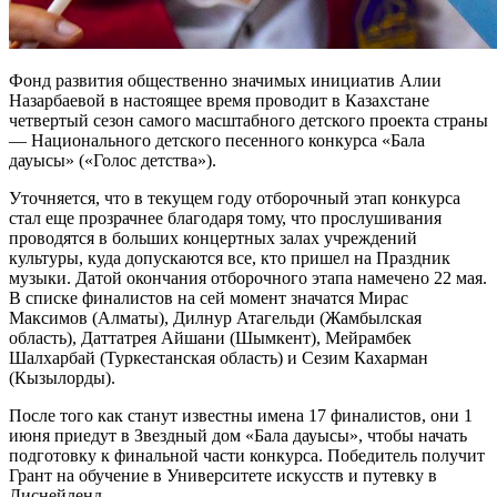
Фонд развития общественно значимых инициатив Алии
Назарбаевой в настоящее время проводит в Казахстане
четвертый сезон самого масштабного детского проекта страны
— Национального детского песенного конкурса «Бала
дауысы» («Голос детства»).
Уточняется, что в текущем году отборочный этап конкурса
стал еще прозрачнее благодаря тому, что прослушивания
проводятся в больших концертных залах учреждений
культуры, куда допускаются все, кто пришел на Праздник
музыки. Датой окончания отборочного этапа намечено 22 мая.
В списке финалистов на сей момент значатся Мирас
Максимов (Алматы), Дилнур Атагельди (Жамбылская
область), Даттатрея Айшани (Шымкент), Мейрамбек
Шалхарбай (Туркестанская область) и Сезим Кахарман
(Кызылорды).
После того как станут известны имена 17 финалистов, они 1
июня приедут в Звездный дом «Бала дауысы», чтобы начать
подготовку к финальной части конкурса. Победитель получит
Грант на обучение в Университете искусств и путевку в
Диснейленд.