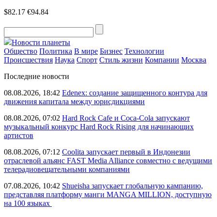
$82.17
€94.84
Новости планеты
Общество
Политика
В мире
Бизнес
Технологии
Происшествия
Наука
Спорт
Стиль жизни
Компании
Москва
Последние новости
08.08.2026, 18:42
Edenex: создание защищенного контура для
движения капитала между юрисдикциями
08.08.2026, 07:02
Hard Rock Cafe и Coca-Cola запускают
музыкальный конкурс Hard Rock Rising для начинающих
артистов
08.08.2026, 07:12
Coolita запускает первый в Индонезии
отраслевой альянс FAST Media Alliance совместно с ведущими
телерадиовещательными компаниями
07.08.2026, 10:42
Shueisha запускает глобальную кампанию,
представляя платформу манги MANGA MILLION, доступную
на 100 языках