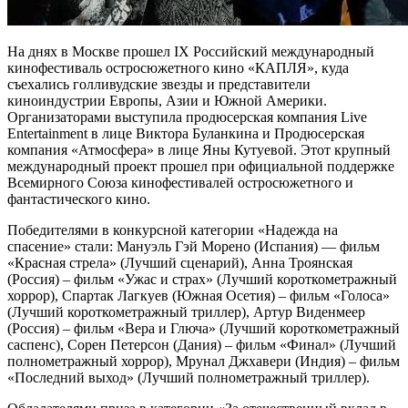
На днях в Москве прошел IX Российский международный
кинофестиваль остросюжетного кино «КАПЛЯ», куда
съехались голливудские звезды и представители
киноиндустрии Европы, Азии и Южной Америки.
Организаторами выступила продюсерская компания Live
Entertainment в лице Виктора Буланкина и Продюсерская
компания «Атмосфера» в лице Яны Кутуевой. Этот крупный
международный проект прошел при официальной поддержке
Всемирного Союза кинофестивалей остросюжетного и
фантастического кино.
Победителями в конкурсной категории «Надежда на
спасение» стали: Мануэль Гэй Морено (Испания) — фильм
«Красная стрела» (Лучший сценарий), Анна Троянская
(Россия) – фильм «Ужас и страх» (Лучший короткометражный
хоррор), Спартак Лагкуев (Южная Осетия) – фильм «Голоса»
(Лучший короткометражный триллер), Артур Виденмеер
(Россия) – фильм «Вера и Глюча» (Лучший короткометражный
саспенс), Сорен Петерсон (Дания) – фильм «Финал» (Лучший
полнометражный хоррор), Мрунал Джхавери (Индия) – фильм
«Последний выход» (Лучший полнометражный триллер).