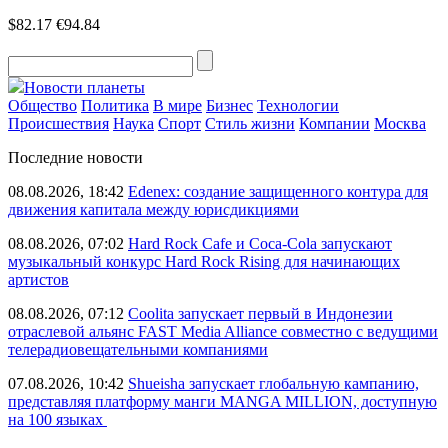
$82.17
€94.84
Новости планеты
Общество
Политика
В мире
Бизнес
Технологии
Происшествия
Наука
Спорт
Стиль жизни
Компании
Москва
Последние новости
08.08.2026, 18:42
Edenex: создание защищенного контура для
движения капитала между юрисдикциями
08.08.2026, 07:02
Hard Rock Cafe и Coca-Cola запускают
музыкальный конкурс Hard Rock Rising для начинающих
артистов
08.08.2026, 07:12
Coolita запускает первый в Индонезии
отраслевой альянс FAST Media Alliance совместно с ведущими
телерадиовещательными компаниями
07.08.2026, 10:42
Shueisha запускает глобальную кампанию,
представляя платформу манги MANGA MILLION, доступную
на 100 языках