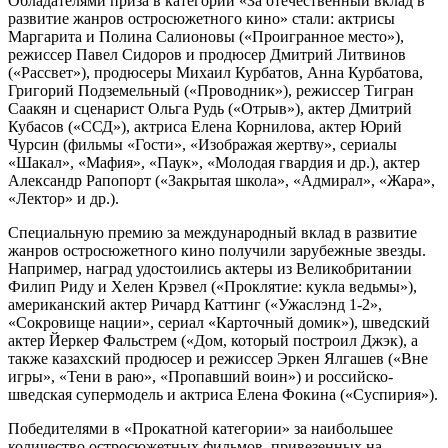
Обладателями приза в категории «За отечественный вклад в
развитие жанров остросюжетного кино» стали: актрисы
Маргарита и Полина Салионовы («Проигранное место»),
режиссер Павел Сидоров и продюсер Дмитрий Литвинов
(«Рассвет»), продюсеры Михаил Курбатов, Анна Курбатова,
Григорий Подземельный («Проводник»), режиссер Тигран
Саакян и сценарист Ольга Рудь («Отрыв»), актер Дмитрий
Кубасов («ССД»), актриса Елена Корнилова, актер Юрий
Чурсин (фильмы «Гости», «Изображая жертву», сериалы
«Шакал», «Мафия», «Паук», «Молодая гвардия и др.), актер
Александр Рапопорт («Закрытая школа», «Адмирал», «Жара»,
«Лектор» и др.).
Специальную премию за международный вклад в развитие
жанров остросюжетного кино получили зарубежные звезды.
Например, наград удостоились актеры из Великобритании
Филип Риду и Хелен Крэвел («Проклятие: кукла ведьмы»),
американский актер Ричард Каттинг («Ужаслэнд 1-2»,
«Сокровище нации», сериал «Карточный домик»), шведский
актер Йеркер Фальстрем («Дом, который построил Джэк), а
также казахский продюсер и режиссер Эркен Ялгашев («Вне
игры», «Тени в раю», «Пропавший воин») и российско-
шведская супермодель и актриса Елена Фокина («Суспирия»).
Победителями в «Прокатной категории» за наибольшее
количество остросюжетных фильмов, привезенных на