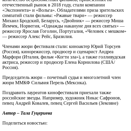
отечественный рынок в 2018 году, стали компании
«Экспонента» и «Вольга». Обладателями приза зрительских
симпатий стали фильмы: «Ржавые твари» — режиссер
Михаил Бродский, Беларусь, «Двойник» — режиссер Миша
Йемчек, Норвегия, «Однажды накануне дня всех святых» —
режиссер Ярослав Гоголин, Португалия, «Человек с мешком»
— режиссер Алекс Рейс, Бразилия.
Членами жюри фестиваля стали: киноактер Юрий Торсуев
(Россия), кинорежиссер, продюсер и сценарист Андреа
Марфори (Италия, фильм «Когти зла»), а также голливудская
актриса, режиссер и продюсер Елена Корнилова (США/
Россия).
Председатель жюри – почетный судья и многолетний член
жюри ММКФ Сильвия Перель (Мексика).
Поздравить лауреатов кинофестиваля приехали также
российские звезды. Например, художник Никас Сафронов,
певец Андрей Ковалев, певец Сергей Васильев (Земляне)
Автор – Тала Гуцериева
Поделиться новостью: