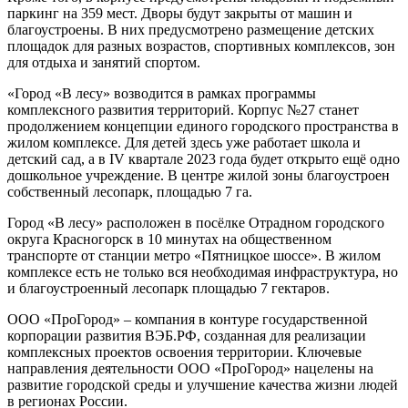
паркинг на 359 мест. Дворы будут закрыты от машин и
благоустроены. В них предусмотрено размещение детских
площадок для разных возрастов, спортивных комплексов, зон
для отдыха и занятий спортом.
«Город «В лесу» возводится в рамках программы
комплексного развития территорий. Корпус №27 станет
продолжением концепции единого городского пространства в
жилом комплексе. Для детей здесь уже работает школа и
детский сад, а в IV квартале 2023 года будет открыто ещё одно
дошкольное учреждение. В центре жилой зоны благоустроен
собственный лесопарк, площадью 7 га.
Город «В лесу» расположен в посёлке Отрадном городского
округа Красногорск в 10 минутах на общественном
транспорте от станции метро «Пятницкое шоссе». В жилом
комплексе есть не только вся необходимая инфраструктура, но
и благоустроенный лесопарк площадью 7 гектаров.
ООО «ПроГород» – компания в контуре государственной
корпорации развития ВЭБ.РФ, созданная для реализации
комплексных проектов освоения территории. Ключевые
направления деятельности ООО «ПроГород» нацелены на
развитие городской среды и улучшение качества жизни людей
в регионах России.