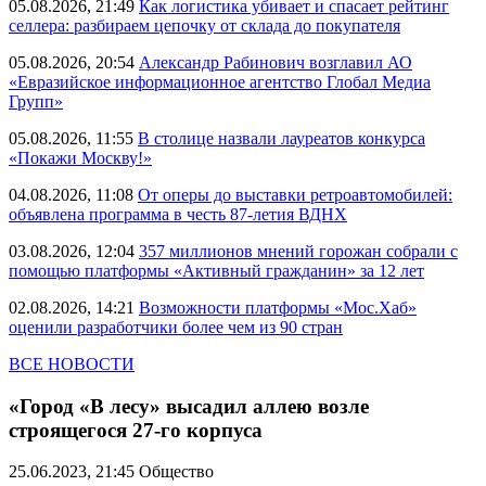
05.08.2026, 21:49
Как логистика убивает и спасает рейтинг
селлера: разбираем цепочку от склада до покупателя
05.08.2026, 20:54
Александр Рабинович возглавил АО
«Евразийское информационное агентство Глобал Медиа
Групп»
05.08.2026, 11:55
В столице назвали лауреатов конкурса
«Покажи Москву!»
04.08.2026, 11:08
От оперы до выставки ретроавтомобилей:
объявлена программа в честь 87-летия ВДНХ
03.08.2026, 12:04
357 миллионов мнений горожан собрали с
помощью платформы «Активный гражданин» за 12 лет
02.08.2026, 14:21
Возможности платформы «Мос.Хаб»
оценили разработчики более чем из 90 стран
ВСЕ НОВОСТИ
«Город «В лесу» высадил аллею возле
строящегося 27-го корпуса
25.06.2023, 21:45
Общество