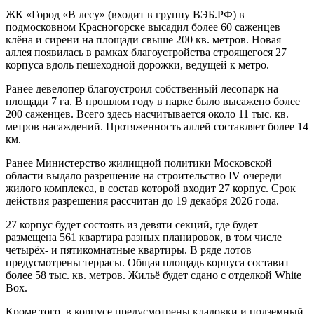
ЖК «Город «В лесу» (входит в группу ВЭБ.РФ) в
подмосковном Красногорске высадил более 60 саженцев
клёна и сирени на площади свыше 200 кв. метров. Новая
аллея появилась в рамках благоустройства строящегося 27
корпуса вдоль пешеходной дорожки, ведущей к метро.
Ранее девелопер благоустроил собственный лесопарк на
площади 7 га. В прошлом году в парке было высажено более
200 саженцев. Всего здесь насчитывается около 11 тыс. кв.
метров насаждений. Протяженность аллей составляет более 14
км.
Ранее Министерство жилищной политики Московской
области выдало разрешение на строительство IV очереди
жилого комплекса, в состав которой входит 27 корпус. Срок
действия разрешения рассчитан до 19 декабря 2026 года.
27 корпус будет состоять из девяти секций, где будет
размещена 561 квартира разных планировок, в том числе
четырëх- и пятикомнатные квартиры. В ряде лотов
предусмотрены террасы. Общая площадь корпуса составит
более 58 тыс. кв. метров. Жильё будет сдано с отделкой White
Box.
Кроме того, в корпусе предусмотрены кладовки и подземный