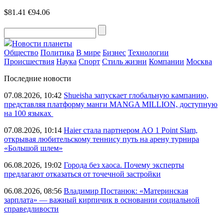
$81.41
€94.06
Новости планеты
Общество
Политика
В мире
Бизнес
Технологии
Происшествия
Наука
Спорт
Стиль жизни
Компании
Москва
Последние новости
07.08.2026, 10:42
Shueisha запускает глобальную кампанию,
представляя платформу манги MANGA MILLION, доступную
на 100 языках
07.08.2026, 10:14
Haier стала партнером AO 1 Point Slam,
открывая любительскому теннису путь на арену турнира
«Большой шлем»
06.08.2026, 19:02
Города без хаоса. Почему эксперты
предлагают отказаться от точечной застройки
06.08.2026, 08:56
Владимир Постанюк: «Материнская
зарплата» — важный кирпичик в основании социальной
справедливости