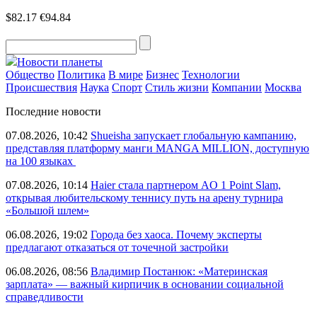
$82.17
€94.84
Новости планеты
Общество
Политика
В мире
Бизнес
Технологии
Происшествия
Наука
Спорт
Стиль жизни
Компании
Москва
Последние новости
07.08.2026, 10:42
Shueisha запускает глобальную кампанию,
представляя платформу манги MANGA MILLION, доступную
на 100 языках
07.08.2026, 10:14
Haier стала партнером AO 1 Point Slam,
открывая любительскому теннису путь на арену турнира
«Большой шлем»
06.08.2026, 19:02
Города без хаоса. Почему эксперты
предлагают отказаться от точечной застройки
06.08.2026, 08:56
Владимир Постанюк: «Материнская
зарплата» — важный кирпичик в основании социальной
справедливости