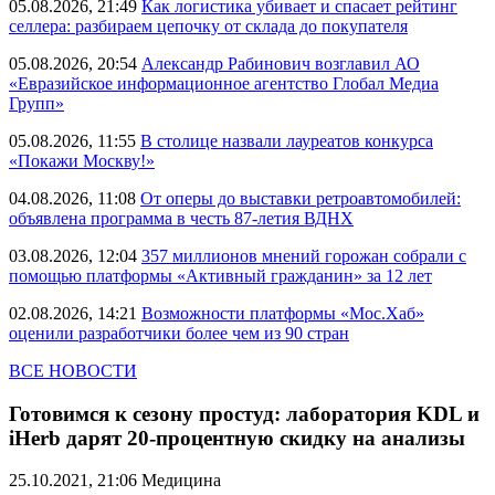
05.08.2026, 21:49
Как логистика убивает и спасает рейтинг
селлера: разбираем цепочку от склада до покупателя
05.08.2026, 20:54
Александр Рабинович возглавил АО
«Евразийское информационное агентство Глобал Медиа
Групп»
05.08.2026, 11:55
В столице назвали лауреатов конкурса
«Покажи Москву!»
04.08.2026, 11:08
От оперы до выставки ретроавтомобилей:
объявлена программа в честь 87-летия ВДНХ
03.08.2026, 12:04
357 миллионов мнений горожан собрали с
помощью платформы «Активный гражданин» за 12 лет
02.08.2026, 14:21
Возможности платформы «Мос.Хаб»
оценили разработчики более чем из 90 стран
ВСЕ НОВОСТИ
Готовимся к сезону простуд: лаборатория KDL и
iHerb дарят 20-процентную скидку на анализы
25.10.2021, 21:06
Медицина