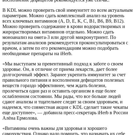
В KDL можно проверить свой иммунитет по всем актуальным
параметрам. Можно сдать комплексный анализ на уровень
всех ключевых витаминов (A, D, E, K, C, B1, B6, B9, B12).
Можно проверить содержание в крови водорастворимых и
жирорастворимых витаминов отдельно. Можно сдать
моноанализ на омега-3 или другой микронутриент. По
результатам анализов рекомендуется проконсультироваться с
врачом, а затем по его рекомендациям можно подобрать
необходимые препараты на iHerb.
«Мы выступаем за превентивный подход к заботе о своем
здоровье. Он, в отличие от приема лекарств, дает более
долгосрочный эффект. Заранее укрепить иммунитет за счет
правильного питания и восполнения дефицитов полезных
веществ гораздо эффективнее, чем ждать болезни,
пролечиться один раз и оставить организм в еще более
ослабленном состоянии. Мы рады, что все больше людей
сдают анализы и тщательнее следят за своим здоровьем, и
надеемся, что совместная акция с KDL сделает такие чекапы
еще доступнее», — добавила пресс-секретарь iHerb в России
Алёна Ермолова.
«Витамины очень важны для здоровья и хорошего
самочувствия. Однако надо помнить, что назначать их себе