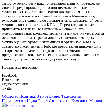
самостоятельно без каких-то предварительных проверок не
стоит. Передозировка одного или нескольких витаминов
может оказаться столь же вредной для здоровья, как и
авитаминоз – поясняет Ольга Викторовна Малиновская,
руководитель медицинского департамента федеральной сети
медицинских лабораторий KDL. – Перед тем, как начать
принимать те или иные витамины – неважно, это
монопрепарат или комплекс мультивитаминов, нужно пройти
обследование и сдать ряд анализов, с помощью которых
можно оценить уровень витаминов в организме. Мы в KDL
совместно с компанией iHerb, где представлен широчайший
ассортимент витаминов, подготовили специальное
предложение, с которым и чек-ап, и витаминные комплексы
станут доступнее, а забота о здоровье – проще».
Поделиться новостью:
Facebook
Вконтакте
Одноклассники
Twitter
Общество
Политика
В мире
Бизнес
Технологии
Происшествия
Наука
Спорт
Стиль жизни
Компании
Москва
Новости планеты