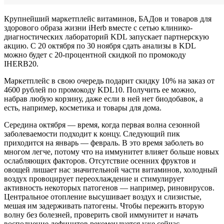
Крупнейший маркетплейс витаминов, БАДов и товаров для
здорового образа жизни iHerb вместе с сетью клинико-
диагностических лабораторий KDL запускает партнерскую
акцию. С 20 октября по 30 ноября сдать анализы в KDL
можно будет с 20-процентной скидкой по промокоду
IHERB20.
Маркетплейс в свою очередь подарит скидку 10% на заказ от
4600 рублей по промокоду KDL10. Получить ее можно,
набрав любую корзину, даже если в ней нет биодобавок, а
есть, например, косметика и товары для дома.
Середина октября — время, когда первая волна сезонной
заболеваемости подходит к концу. Следующий пик
приходится на январь — февраль. В это время заболеть во
многом легче, потому что на иммунитет влияет больше новых
ослабляющих факторов. Отсутствие осенних фруктов и
овощей лишает нас значительной части витаминов, холодный
воздух провоцирует переохлаждение и стимулирует
активность некоторых патогенов — например, риновирусов.
Центральное отопление высушивает воздух и слизистые,
мешая им задерживать патогены. Чтобы пережить вторую
волну без болезней, проверить свой иммунитет и начать
восполнение дефицитов рекомендуется уже сейчас.