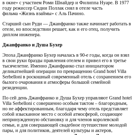
в окне» с участием Роми Шнайдер и Филиппа Нуаре. В 1977
году режиссер Сидни Поллак снял в отеле часть
фильма «Жизнь взаймы» с Аль Пачино.
Старший сын Руди — Джанфранко также начинает работать в
отеле, но впоследствии решает, как и его отец, получить
диплом инженера.
Джанфранко и Душа Бухер
Эпоха Джанфранко Бухер началась в 90-е годы, когда он взял
в свои руки бразды правления отелем и привел его в третье
тысячелетие. Именно Джанфранко стал инициатором
деликатнейшей операции по превращению Grand hotel Villa
Serbelloni в роскошный современный отель с сохранением его
былого очарования и атмосферы большой семейной
резиденции.
По сей день Джанфранко и Душа Бухер управляют Grand hotel
Villa Serbelloni с совершенно особым тактом – благородным,
но не аффектированным, благодаря чему отель представляет
собой изысканное место с особой атмосферой, создающее
непринужденную обстановку и для членов королевской
семьи, и для совершающей свадебное путешествие молодой
пары, и для политиков, деятелей культуры и актеров,