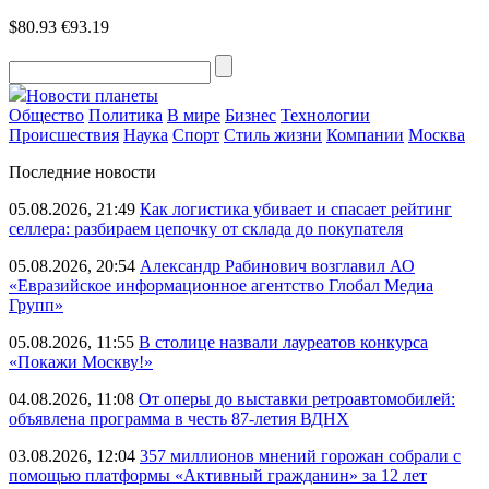
$80.93
€93.19
Новости планеты
Общество
Политика
В мире
Бизнес
Технологии
Происшествия
Наука
Спорт
Стиль жизни
Компании
Москва
Последние новости
05.08.2026, 21:49
Как логистика убивает и спасает рейтинг
селлера: разбираем цепочку от склада до покупателя
05.08.2026, 20:54
Александр Рабинович возглавил АО
«Евразийское информационное агентство Глобал Медиа
Групп»
05.08.2026, 11:55
В столице назвали лауреатов конкурса
«Покажи Москву!»
04.08.2026, 11:08
От оперы до выставки ретроавтомобилей:
объявлена программа в честь 87-летия ВДНХ
03.08.2026, 12:04
357 миллионов мнений горожан собрали с
помощью платформы «Активный гражданин» за 12 лет