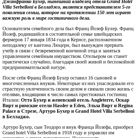
Джанфранко Бухер, нынешний владелец отеля Grand Hotel
Villa Serbelloni в Белладжо, является представителем 5-го
поколения семьи, которое на протяжении 150 лет играет
важную роль в мире гостиничного дела.
Основателем семейного дела был Франц Йозеф Бухер. Франц
Йозеф, родившийся в состоятельной семье швейцарских
фермеров 17 января 1834 года в Кернсе, расположенном
неподалеку от кантона Люцерн, был вынужден прервать
учебу в связи с безвременной кончиной отца и заняться
управлением семейным имуществом. Отельером он станет
практически случайно, благодаря своей живой и беспокойной
предпринимательской натуре.
После себя Франц Йозеф Бухер оставил 16 сыновей и
многочисленных внуков. Некоторые из них унаследовали его
страстную увлеченность своим делом и связали свою жизнь с
отелями, входящими в число самых престижных гостиниц
Италии:
Отто Бухер и женевский отель Angleterre, Оскар
Вирт и римские отели Hassler и Eden, Эльза Вирт и Regina
Palace в Стрезе, Артуро Бухер и Grand Hotel Villa Serbelloni
в Белладжо.
Артуро Бухер, сын Теодоро и внук Франца Йозефа, приобрел
Grand hotel Villa Serbelloni в 1918 году и управлял им