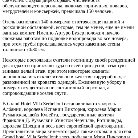
совместно с двумя директорами. Численность
обслуживающего персонала, включая горничных, поваров,
метрдотелей и консьержей, превышала 150 человек.
Отель располагал 140 номерами с потрясающе пышной и
роскошной обстановкой, которые, тем не менее, еще не имели
ванных комнат. Именно Артуро Бухер положил начало
сложным работам по подводке водопровода во все номера,
при этом трубы прокладывались через каменные стены
толщиною 70/80 см.
Некоторые постояльцы считали гостиницу своей резиденцией
для отдыха и приезжали туда со всей прислугой, зачастую
занимая целый этаж, при этом некоторые комнаты
использовались исключительно в качестве гардеробных, с
разложенной на кроватях одеждой. Ежедневную уборку в
номерах осуществлял не гостиничный персонал, а
сопровождавшие хозяев слуги.
В Grand Hotel Villa Serbelloni останавливаются король
Албании, королева Испании Виктория, королева Мария
Румынская, шейх Кувейта, государственные деятели
Франклин Д. Рузвельт и Уинстон Черчилль, Ротшильды,
королева Швеции и весь цвет европейской аристократии.
Представители мира кинематографа также открыли для себя
Grand hotel Villa Serbelloni: здесь побывали Мэри Пикфорд и