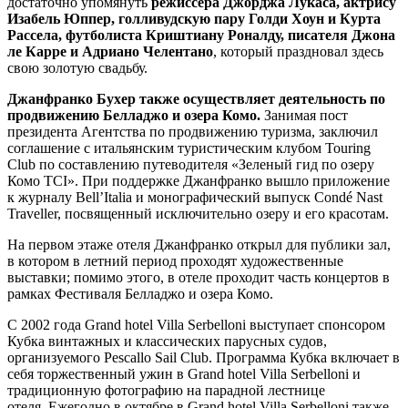
достаточно упомянуть
режиссера Джорджа Лукаса, актрису
Изабель Юппер, голливудскую пару Голди Хоун и Курта
Рассела, футболиста Криштиану Роналду, писателя Джона
ле Карре и Адриано Челентано
, который праздновал здесь
свою золотую свадьбу.
Джанфранко Бухер
также осуществляет деятельность по
продвижению Белладжо и озера Комо.
Занимая пост
президента Агентства по продвижению туризма, заключил
соглашение с итальянским туристическим клубом Touring
Club по составлению путеводителя «Зеленый гид по озеру
Комо TCI». При поддержке Джанфранко вышло приложение
к журналу Bell’Italia и монографический выпуск Condé Nast
Traveller, посвященный исключительно озеру и его красотам.
На первом этаже отеля Джанфранко открыл для публики зал,
в котором в летний период проходят художественные
выставки; помимо этого, в отеле проходит часть концертов в
рамках Фестиваля Белладжо и озера Комо.
С 2002 года Grand hotel Villa Serbelloni выступает спонсором
Кубка винтажных и классических парусных судов,
организуемого Pescallo Sail Club. Программа Кубка включает в
себя торжественный ужин в Grand hotel Villa Serbelloni и
традиционную фотографию на парадной лестнице
отеля. Ежегодно в октябре в Grand hotel Villa Serbelloni также