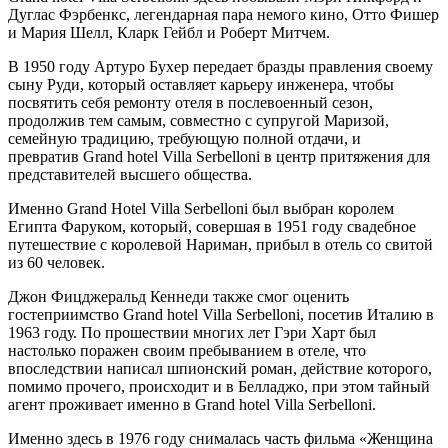
Дуглас Фэрбенкс, легендарная пара немого кино, Отто Фишер
и Мария Шелл, Кларк Гейбл и Роберт Митчем.
В 1950 году Артуро Бухер передает бразды правления своему
сыну Руди, который оставляет карьеру инженера, чтобы
посвятить себя ремонту отеля в послевоенный сезон,
продолжив тем самым, совместно с супругой Маризой,
семейную традицию, требующую полной отдачи, и
превратив Grand hotel Villa Serbelloni в центр притяжения для
представителей высшего общества.
Именно Grand Hotel Villa Serbelloni был выбран королем
Египта Фаруком, который, совершая в 1951 году свадебное
путешествие с королевой Нариман, прибыл в отель со свитой
из 60 человек.
Джон Фицджеральд Кеннеди также смог оценить
гостеприимство Grand hotel Villa Serbelloni, посетив Италию в
1963 году. По прошествии многих лет Гэри Харт был
настолько поражен своим пребыванием в отеле, что
впоследствии написал шпионский роман, действие которого,
помимо прочего, происходит и в Белладжо, при этом тайный
агент проживает именно в Grand hotel Villa Serbelloni.
Именно здесь в 1976 году снималась часть фильма «Женщина