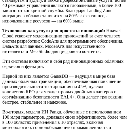
стандартам и аудиту, а также профессиональные услуги. Более
40 режимов управления являются глобальными, а более 100
зависят от конкретной службы. Благодаря Landing Zone
миграция в облако становится на 80% эффективнее, а
использование ресурсов — на 60% выше.
Технология как услуга для простоты инноваций:
Huawei
Cloud ускоряет модернизацию приложений за счет четырех
систем разработки: CodeArts для программного обеспечения,
DataArts для данных, ModelArts для искусственного
интеллекта и MetaStudio для цифрового контента.
Эти системы включают в себя ряд инновационных облачных
сервисов и функций.
Первой из них является GaussDB — ведущая в мире база
данных облачных транзакций, обеспечивающая повышение
производительности тестирования на 45%, нулевое
количество RPO для межцентровых двойных кластеров и
сертификацию безопасности EAL4+. Она делает транзакции
быстрее, стабильнее и надежнее.
Во-вторых, модели ИИ Pangu, обученные с использованием
100 млрд параметров, доказали свою эффективность более чем
в 100 областях применения в 10 отраслях, включая
метеорологию, горнодобывающую промышленность и