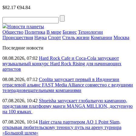
$82.17
€94.84
Новости планеты
Общество
Политика
В мире
Бизнес
Технологии
Происшествия
Наука
Спорт
Стиль жизни
Компании
Москва
Последние новости
08.08.2026, 07:02
Hard Rock Cafe и Coca-Cola запускают
музыкальный конкурс Hard Rock Rising для начинающих
артистов
08.08.2026, 07:12
Coolita запускает первый в Индонезии
отраслевой альянс FAST Media Alliance совместно с ведущими
телерадиовещательными компаниями
07.08.2026, 10:42
Shueisha запускает глобальную кампанию,
представляя платформу манги MANGA MILLION, доступную
на 100 языках
07.08.2026, 10:14
Haier стала партнером AO 1 Point Slam,
открывая любительскому теннису путь на арену турнира
«Большой шлем»