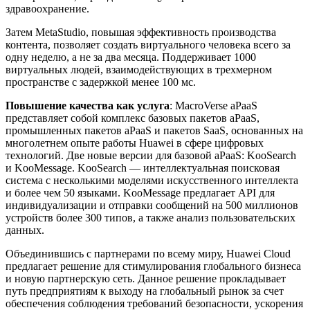
здравоохранение.
Затем MetaStudio, повышая эффективность производства
контента, позволяет создать виртуального человека всего за
одну неделю, а не за два месяца. Поддерживает 1000
виртуальных людей, взаимодействующих в трехмерном
пространстве с задержкой менее 100 мс.
Повышение качества как услуга
: MacroVerse aPaaS
представляет собой комплекс базовых пакетов aPaaS,
промышленных пакетов aPaaS и пакетов SaaS, основанных на
многолетнем опыте работы Huawei в сфере цифровых
технологий. Две новые версии для базовой aPaaS: KooSearch
и KooMessage. KooSearch — интеллектуальная поисковая
система с несколькими моделями искусственного интеллекта
и более чем 50 языками. KooMessage предлагает API для
индивидуализации и отправки сообщений на 500 миллионов
устройств более 300 типов, а также анализ пользовательских
данных.
Объединившись с партнерами по всему миру, Huawei Cloud
предлагает решение для стимулирования глобального бизнеса
и новую партнерскую сеть. Данное решение прокладывает
путь предприятиям к выходу на глобальный рынок за счет
обеспечения соблюдения требований безопасности, ускорения