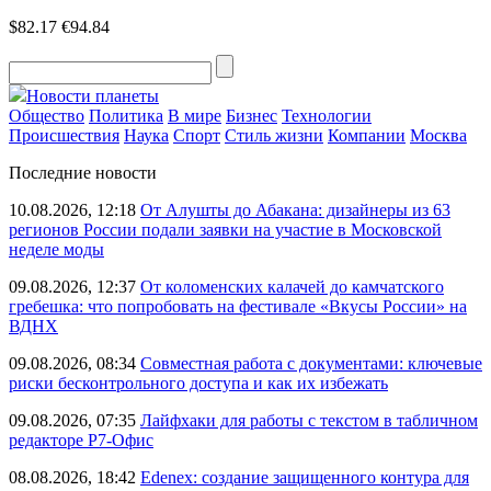
$82.17
€94.84
Новости планеты
Общество
Политика
В мире
Бизнес
Технологии
Происшествия
Наука
Спорт
Стиль жизни
Компании
Москва
Последние новости
10.08.2026, 12:18
От Алушты до Абакана: дизайнеры из 63
регионов России подали заявки на участие в Московской
неделе моды
09.08.2026, 12:37
От коломенских калачей до камчатского
гребешка: что попробовать на фестивале «Вкусы России» на
ВДНХ
09.08.2026, 08:34
Совместная работа с документами: ключевые
риски бесконтрольного доступа и как их избежать
09.08.2026, 07:35
Лайфхаки для работы с текстом в табличном
редакторе Р7-Офис
08.08.2026, 18:42
Edenex: создание защищенного контура для