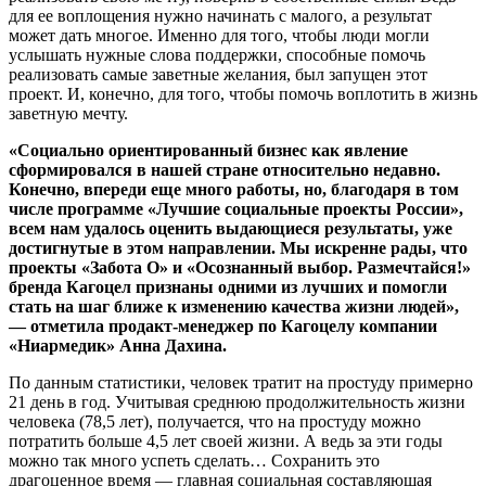
для ее воплощения нужно начинать с малого, а результат
может дать многое. Именно для того, чтобы люди могли
услышать нужные слова поддержки, способные помочь
реализовать самые заветные желания, был запущен этот
проект. И, конечно, для того, чтобы помочь воплотить в жизнь
заветную мечту.
«Социально ориентированный бизнес как явление
сформировался в нашей стране относительно недавно.
Конечно, впереди еще много работы, но, благодаря в том
числе программе «Лучшие социальные проекты России»,
всем нам удалось оценить выдающиеся результаты, уже
достигнутые в этом направлении. Мы искренне рады, что
проекты «Забота О» и «Осознанный выбор. Размечтайся!»
бренда Кагоцел признаны одними из лучших и помогли
стать на шаг ближе к изменению качества жизни людей»,
— отметила продакт-менеджер по Кагоцелу компании
«Ниармедик» Анна Дахина.
По данным статистики, человек тратит на простуду примерно
21 день в год. Учитывая среднюю продолжительность жизни
человека (78,5 лет), получается, что на простуду можно
потратить больше 4,5 лет своей жизни. А ведь за эти годы
можно так много успеть сделать… Сохранить это
драгоценное время — главная социальная составляющая