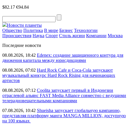
$82.17
€94.84
Новости планеты
Общество
Политика
В мире
Бизнес
Технологии
Происшествия
Наука
Спорт
Стиль жизни
Компании
Москва
Последние новости
08.08.2026, 18:42
Edenex: создание защищенного контура для
движения капитала между юрисдикциями
08.08.2026, 07:02
Hard Rock Cafe и Coca-Cola запускают
музыкальный конкурс Hard Rock Rising для начинающих
артистов
08.08.2026, 07:12
Coolita запускает первый в Индонезии
отраслевой альянс FAST Media Alliance совместно с ведущими
телерадиовещательными компаниями
07.08.2026, 10:42
Shueisha запускает глобальную кампанию,
представляя платформу манги MANGA MILLION, доступную
на 100 языках