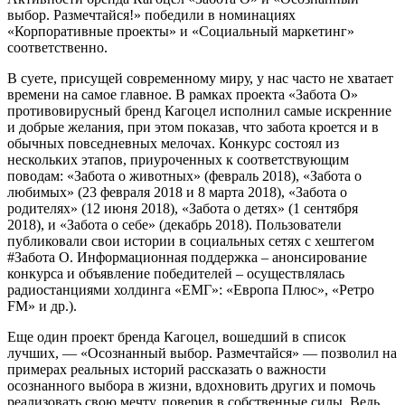
выбор. Размечтайся!» победили в номинациях
«Корпоративные проекты» и «Социальный маркетинг»
соответственно.
В суете, присущей современному миру, у нас часто не хватает
времени на самое главное. В рамках проекта «Забота О»
противовирусный бренд Кагоцел исполнил самые искренние
и добрые желания, при этом показав, что забота кроется и в
обычных повседневных мелочах. Конкурс состоял из
нескольких этапов, приуроченных к соответствующим
поводам: «Забота о животных» (февраль 2018), «Забота о
любимых» (23 февраля 2018 и 8 марта 2018), «Забота о
родителях» (12 июня 2018), «Забота о детях» (1 сентября
2018), и «Забота о себе» (декабрь 2018). Пользователи
публиковали свои истории в социальных сетях с хештегом
#Забота О. Информационная поддержка – анонсирование
конкурса и объявление победителей – осуществлялась
радиостанциями холдинга «ЕМГ»: «Европа Плюс», «Ретро
FM» и др.).
Еще один проект бренда Кагоцел, вошедший в список
лучших, — «Осознанный выбор. Размечтайся» — позволил на
примерах реальных историй рассказать о важности
осознанного выбора в жизни, вдохновить других и помочь
реализовать свою мечту, поверив в собственные силы. Ведь