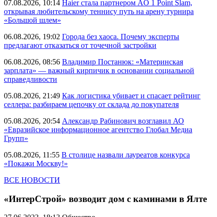
07.08.2026, 10:14
Haier стала партнером AO 1 Point Slam,
открывая любительскому теннису путь на арену турнира
«Большой шлем»
06.08.2026, 19:02
Города без хаоса. Почему эксперты
предлагают отказаться от точечной застройки
06.08.2026, 08:56
Владимир Постанюк: «Материнская
зарплата» — важный кирпичик в основании социальной
справедливости
05.08.2026, 21:49
Как логистика убивает и спасает рейтинг
селлера: разбираем цепочку от склада до покупателя
05.08.2026, 20:54
Александр Рабинович возглавил АО
«Евразийское информационное агентство Глобал Медиа
Групп»
05.08.2026, 11:55
В столице назвали лауреатов конкурса
«Покажи Москву!»
ВСЕ НОВОСТИ
«ИнтерСтрой» возводит дом с каминами в Ялте