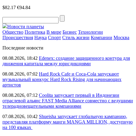
$82.17
€94.84
Новости планеты
Общество
Политика
В мире
Бизнес
Технологии
Происшествия
Наука
Спорт
Стиль жизни
Компании
Москва
Последние новости
08.08.2026, 18:42
Edenex: создание защищенного контура для
движения капитала между юрисдикциями
08.08.2026, 07:02
Hard Rock Cafe и Coca-Cola запускают
музыкальный конкурс Hard Rock Rising для начинающих
артистов
08.08.2026, 07:12
Coolita запускает первый в Индонезии
отраслевой альянс FAST Media Alliance совместно с ведущими
телерадиовещательными компаниями
07.08.2026, 10:42
Shueisha запускает глобальную кампанию,
представляя платформу манги MANGA MILLION, доступную
на 100 языках