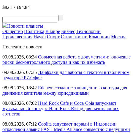
$82.17
€94.84
Новости планеты
Общество
Политика
В мире
Бизнес
Технологии
Происшествия
Наука
Спорт
Стиль жизни
Компании
Москва
Последние новости
09.08.2026, 08:34
Совместная работа с документами: ключевые
риски бесконтрольного доступа и как их избежать
09.08.2026, 07:35
Лайфхаки для работы с текстом в табличном
редакторе Р7-Офис
08.08.2026, 18:42
Edenex: создание защищенного контура для
движения капитала между юрисдикциями
08.08.2026, 07:02
Hard Rock Cafe и Coca-Cola запускают
музыкальный конкурс Hard Rock Rising для начинающих
артистов
08.08.2026, 07:12
Coolita запускает первый в Индонезии
отраслевой альянс FAST Media Alliance совместно с ведущими