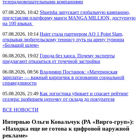
телерадиовещательными компаниями
07.08.2026, 10:42
Shueisha запускает глобальную кампанию,
представляя платформу манги MANGA MILLION, доступную
на 100 языках
07.08.2026, 10:14
Haier стала партнером AO 1 Point Slam,
открывая любительскому теннису путь на арену турнира
«Большой шлем»
06.08.2026, 19:02
Города без хаоса. Почему эксперты
предлагают отказаться от точечной застройки
06.08.2026, 08:56
Владимир Постанюк: «Материнская
зарплата» — важный кирпичик в основании социальной
справедливости
05.08.2026, 21:49
Как логистика убивает и спасает рейтинг
селлера: разбираем цепочку от склада до покупателя
ВСЕ НОВОСТИ
Интервью Ольги Ковальчук (РА «Вирго-груп»):
«Находка еще не готова к цифровой наружной
рекламе»