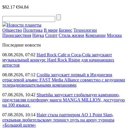
$82.17
€94.84
Новости планеты
Общество
Политика
В мире
Бизнес
Технологии
Происшествия
Наука
Спорт
Стиль жизни
Компании
Москва
Последние новости
08.08.2026, 07:02
Hard Rock Cafe и Coca-Cola запускают
музыкальный конкурс Hard Rock Rising для начинающих
артистов
08.08.2026, 07:12
Coolita запускает первый в Индонезии
отраслевой альянс FAST Media Alliance совместно с ведущими
телерадиовещательными компаниями
07.08.2026, 10:42
Shueisha запускает глобальную кампанию,
представляя платформу манги MANGA MILLION, доступную
на 100 языках
07.08.2026, 10:14
Haier стала партнером AO 1 Point Slam,
открывая любительскому теннису путь на арену турнира
«Большой шлем»