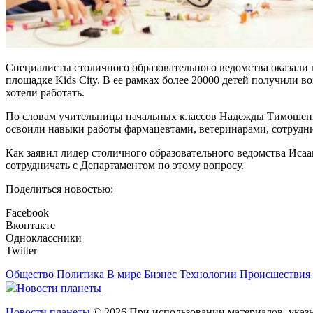
Специалисты столичного образовательного ведомства оказали 
площадке Kids City. В ее рамках более 20000 детей получили 
хотели работать.
По словам учительницы начальных классов Надежды Тимошенко,
освоили навыки работы фармацевтами, ветеринарами, сотрудн
Как заявил лидер столичного образовательного ведомства Исаак
сотрудничать с Департаментом по этому вопросу.
Поделиться новостью:
Facebook
Вконтакте
Одноклассники
Twitter
Общество
Политика
В мире
Бизнес
Технологии
Происшествия
Новости планеты
Новости планеты
© 2026 При использовании материалов, указы