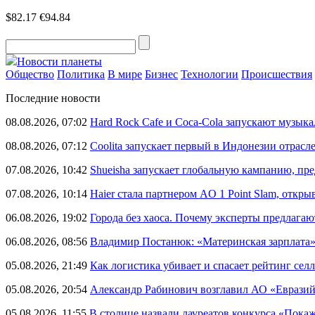
$82.17
€94.84
Новости планеты
Общество
Политика
В мире
Бизнес
Технологии
Происшествия
Последние новости
08.08.2026, 07:02
Hard Rock Cafe и Coca-Cola запускают музык
08.08.2026, 07:12
Coolita запускает первый в Индонезии отрас
07.08.2026, 10:42
Shueisha запускает глобальную кампанию, п
07.08.2026, 10:14
Haier стала партнером AO 1 Point Slam, откр
06.08.2026, 19:02
Города без хаоса. Почему эксперты предлагаю
06.08.2026, 08:56
Владимир Постанюк: «Материнская зарплата
05.08.2026, 21:49
Как логистика убивает и спасает рейтинг селл
05.08.2026, 20:54
Александр Рабинович возглавил АО «Евразий
05.08.2026, 11:55
В столице назвали лауреатов конкурса «Пока