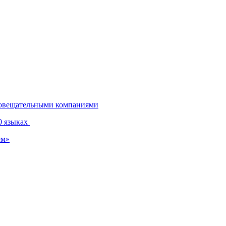
диовещательными компаниями
0 языках
ем»