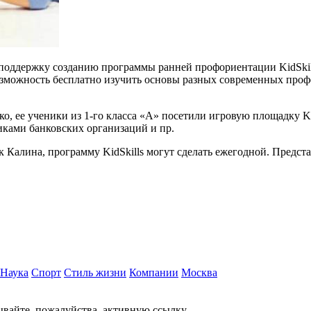
поддержку созданию программы ранней профориентации KidSkill
возможность бесплатно изучить основы разных современных проф
 ее ученики из 1-го класса «А» посетили игровую площадку Kid
иками банковских организаций и пр.
 Калина, программу KidSkills могут сделать ежегодной. Предста
Наука
Спорт
Стиль жизни
Компании
Москва
вайте, пожалуйства, активную ссылку.