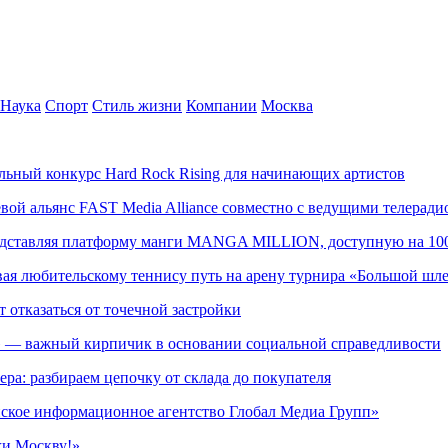
Наука
Спорт
Стиль жизни
Компании
Москва
альный конкурс Hard Rock Rising для начинающих артистов
левой альянс FAST Media Alliance совместно с ведущими телера
редставляя платформу манги MANGA MILLION, доступную на 10
ывая любительскому теннису путь на арену турнира «Большой шл
т отказаться от точечной застройки
» — важный кирпичик в основании социальной справедливости
ера: разбираем цепочку от склада до покупателя
ское информационное агентство Глобал Медиа Групп»
жи Москву!»