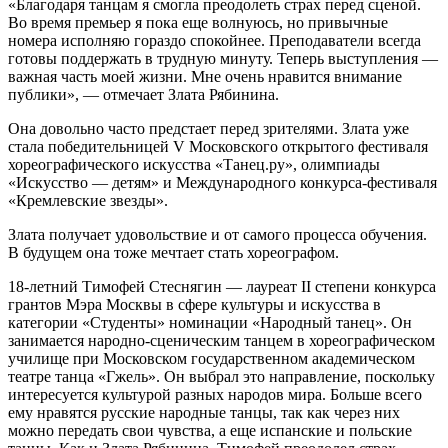
«Благодаря танцам я смогла преодолеть страх перед сценой.
Во время премьер я пока еще волнуюсь, но привычные
номера исполняю гораздо спокойнее. Преподаватели всегда
готовы поддержать в трудную минуту. Теперь выступления —
важная часть моей жизни. Мне очень нравится внимание
публики», — отмечает Злата Рябинина.
Она довольно часто предстает перед зрителями. Злата уже
стала победительницей V Московского открытого фестиваля
хореографического искусства «Танец.ру», олимпиады
«Искусство — детям» и Международного конкурса-фестиваля
«Кремлевские звезды».
Злата получает удовольствие и от самого процесса обучения.
В будущем она тоже мечтает стать хореографом.
18-летний Тимофей Стеснягин — лауреат II степени конкурса
грантов Мэра Москвы в сфере культуры и искусства в
категории «Студенты» номинации «Народный танец». Он
занимается народно-сценическим танцем в хореографическом
училище при Московском государственном академическом
театре танца «Гжель». Он выбрал это направление, поскольку
интересуется культурой разных народов мира. Больше всего
ему нравятся русские народные танцы, так как через них
можно передать свои чувства, а еще испанские и польские