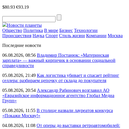
$80.93
€93.19
Новости планеты
Общество
Политика
В мире
Бизнес
Технологии
Происшествия
Наука
Спорт
Стиль жизни
Компании
Москва
Последние новости
06.08.2026, 08:56
Владимир Постанюк: «Материнская
зарплата» — важный кирпичик в основании социальной
справедливости
05.08.2026, 21:49
Как логистика убивает и спасает рейтинг
селлера: разбираем цепочку от склада до покупателя
05.08.2026, 20:54
Александр Рабинович возглавил АО
«Евразийское информационное агентство Глобал Медиа
Групп»
05.08.2026, 11:55
В столице назвали лауреатов конкурса
«Покажи Москву!»
04.08.2026, 11:08
От оперы до выставки ретроавтомобилей: