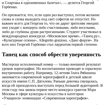
и Спартака в одноименных балетах», — делится Георгий
Горбенко.
Он признается, что, если один раз выступил, потом желание
снова и снова выходить под свет софитов не отпустит. Но
важнее всего для Георгия то, что он дарит зрителям эмоции:
они уходят с концерта либо счастливыми, либо веселыми,
либо до глубины души растроганными. Студент участвовал в
международных конкурсах «Московское время», «Танец.ру»,
«Культурные сезоны», Allegretto grazioso, «Данс-форум». На
всех них Георгий Горбенко стал лауреатом первой степени.
Танец как способ обрести уверенность
Мастерски исполненный номер — только внешний результат
уроков хореографии. Но воспитанники проводят и серьезную
внутреннюю работу. Например, 12-летняя Злата Рябинина
занимается современной хореографией в детской школе
искусств имени С.П. Дягилева. Раньше девочка смущалась,
когда ей приходилось выступать перед большой аудиторией. В
этом году она заняла первое место конкурса грантов Мэра
Москвы в сфере культуры и искусства в категории
«Учащиеся» номинации «Современная хореография».