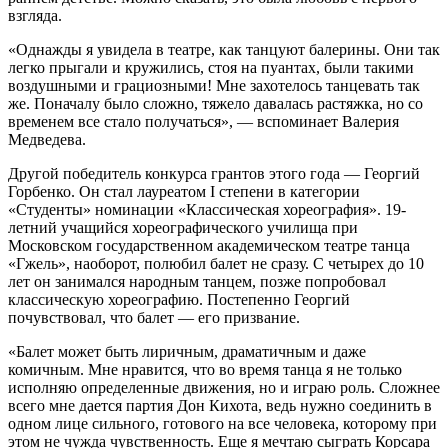
взгляда.
«Однажды я увидела в театре, как танцуют балерины. Они так
легко прыгали и кружились, стоя на пуантах, были такими
воздушными и грациозными! Мне захотелось танцевать так
же. Поначалу было сложно, тяжело давалась растяжка, но со
временем все стало получаться», — вспоминает Валерия
Медведева.
Другой победитель конкурса грантов этого года — Георгий
Горбенко. Он стал лауреатом I степени в категории
«Студенты» номинации «Классическая хореография». 19-
летний учащийся хореографического училища при
Московском государственном академическом театре танца
«Гжель», наоборот, полюбил балет не сразу. С четырех до 10
лет он занимался народным танцем, позже попробовал
классическую хореографию. Постепенно Георгий
почувствовал, что балет — его призвание.
«Балет может быть лиричным, драматичным и даже
комичным. Мне нравится, что во время танца я не только
исполняю определенные движения, но и играю роль. Сложнее
всего мне дается партия Дон Кихота, ведь нужно соединить в
одном лице сильного, готового на все человека, которому при
этом не чужда чувственность. Еще я мечтаю сыграть Корсара