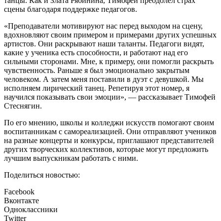
танцы. Как и Злата Рябинина, Тимофей преодолел страх
сцены благодаря поддержке педагогов.
«Преподаватели мотивируют нас перед выходом на сцену,
вдохновляют своим примером и примерами других успешных
артистов. Они раскрывают наши таланты. Педагоги видят,
какие у ученика есть способности, и работают над его
сильными сторонами. Мне, к примеру, они помогли раскрыть
чувственность. Раньше я был эмоционально закрытым
человеком. А затем меня поставили в дуэт с девушкой. Мы
исполняем лирический танец. Репетируя этот номер, я
научился показывать свои эмоции», — рассказывает Тимофей
Стеснягин.
По его мнению, школы и колледжи искусств помогают своим
воспитанникам с самореализацией. Они отправляют учеников
на разные концерты и конкурсы, приглашают представителей
других творческих коллективов, которые могут предложить
лучшим выпускникам работать с ними.
Поделиться новостью:
Facebook
Вконтакте
Одноклассники
Twitter