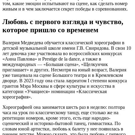
том, какие эмоции испытывают на сцене, как сделать номер
живым и в чем заключается секрет победы в соревнованиях.
Любовь с первого взгляда и чувство,
которое пришло со временем
Валерия Медведева обучается классической хореографии в
детской музыкальной школе имени Г.В. Свиридова. В свои 10
лет девочка уже участвовала во всероссийских конкурсах
«Анна Павлова» и Prestige de la dance, а также в
международных — «Большая сцена», «Щелкунчик
приглашает» и других. Несмотря на юный возраст, Валерия
уже танцевала на сцене Большого театра и в Кремлевском
дворце. В 2023 году она стала лауреатом I степени конкурса
грантов Мэра Москвы в сфере культуры и искусства в
категории «Учащиеся» номинации «Классическая
хореография».
Хореографией она занимается шесть раз в неделю: полтора
часа на урок по классическому танцу, еще столько же на
репетиции номеров, кроме этого, есть еще народно-
сценический и историко-бытовой танец, гимнастика. По
словам юной артистки, любовь к балету у нее появилась в
раннем детстве. Можно сказать, это была любовь с первого