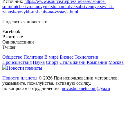
Источник:
https://www.isource.ru/press-release/isource-
sotrudnichestvo-s-novymi-stranami-dve-sobstvennye-sessii-i-
zapusk-novykh-resheniy-na-vystavk.html
Поделиться новостью:
Facebook
Вконтакте
Одноклассники
Twitter
Общество
Политика
В мире
Бизнес
Технологии
Происшествия
Наука
Спорт
Стиль жизни
Компании
Москва
Новости планеты
Новости планеты
© 2026 При использовании материалов,
указывайте, пожалуйства, активную ссылку.
по вопросам сотрудничества:
novostiplaneti.com@ya.ru