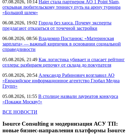
07.08.2026, 10:14
Haier стала партнером AO 1 Point Slam,
открывая любительскому теннису путь на арену турнира
«Большой шлем»
06.08.2026, 19:02
Города без хаоса. Почему эксперты
предлагают отказаться от точечной застройки
06.08.2026, 08:56
Владимир Постанюк: «Материнская
зарплата» — важный кирпичик в основании социальной
справедливости
05.08.2026, 21:49
Как логистика убивает и спасает рейтинг
селлера: разбираем цепочку от склада до покупателя
05.08.2026, 20:54
Александр Рабинович возглавил АО
«Евразийское информационное агентство Глобал Медиа
Групп»
05.08.2026, 11:55
В столице назвали лауреатов конкурса
«Покажи Москву!»
ВСЕ НОВОСТИ
Isource Consulting и модернизация АСУ ТП:
новые бизнес-направления платформы Isource