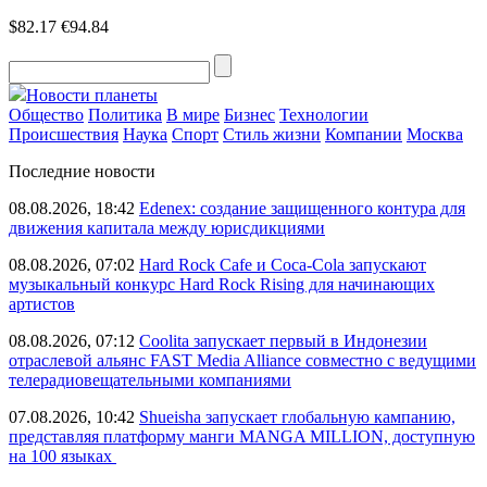
$82.17
€94.84
Новости планеты
Общество
Политика
В мире
Бизнес
Технологии
Происшествия
Наука
Спорт
Стиль жизни
Компании
Москва
Последние новости
08.08.2026, 18:42
Edenex: создание защищенного контура для
движения капитала между юрисдикциями
08.08.2026, 07:02
Hard Rock Cafe и Coca-Cola запускают
музыкальный конкурс Hard Rock Rising для начинающих
артистов
08.08.2026, 07:12
Coolita запускает первый в Индонезии
отраслевой альянс FAST Media Alliance совместно с ведущими
телерадиовещательными компаниями
07.08.2026, 10:42
Shueisha запускает глобальную кампанию,
представляя платформу манги MANGA MILLION, доступную
на 100 языках