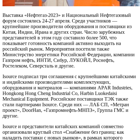
Выставка «Нефтегаз-2023» и Национальный Нефтегазовый
форум состоялись 24-27 апреля. Среди участников —
крупнейшие производители оборудования и поставщики из
Китая, Индии, Ирана и других стран. Число зарубежных
представителей в этом году составило более 500, что
показывает готовность компаний активно выходить на
российский рынок. Мероприятия посетили также
Министерство энергетики Российской Федерации, компании
Газпром нефть, ИНТИ, Сибур, ЛУКОЙЛ, Роснефть,
Ростелеком, Северсталь и другие.
Isource подписал три соглашения с крупнейшими китайскими
и индийскими производителями комплектующих,
оборудования и материалов — компаниями APAR Industries,
Hongkong Hong Cheng Industrial Co, Harbin Luokedaisi
Mechanical Equipment. Российские поставщики ТЭК также
стали партнерами Isource. Среди них — ЛАБ СП, «Метран
проект», DoorHan, «Газпромнефть-МНПЗ», Группа ГМС и
другие.
Isource и представители китайских компаний совместно
организовали круглый стол «Снабжение без границ: как
наладить поставки с новых рынков», в рамках которого