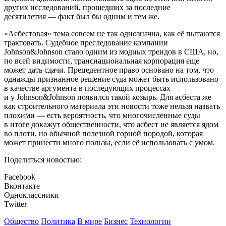
других исследований, прошедших за последние
десятилетия — факт был бы одним и тем же.
«Асбестовая» тема совсем не так однозначна, как её пытаются
трактовать. Судебное преследование компании
Johnson&Johnson стало одним из модных трендов в США, но,
по всей видимости, транснациональная корпорация еще
может дать сдачи. Прецедентное право основано на том, что
однажды признанное решение суда может быть использовано
в качестве аргумента в последующих процессах —
и у Johnson&Johnson появился такой козырь. Для асбеста же
как строительного материала эти новости тоже нельзя назвать
плохими — есть вероятность, что многочисленные суды
в итоге докажут общественности, что асбест не является ядом
во плоти, но обычной полезной горной породой, которая
может принести много пользы, если её использовать с умом.
Поделиться новостью:
Facebook
Вконтакте
Одноклассники
Twitter
Общество
Политика
В мире
Бизнес
Технологии