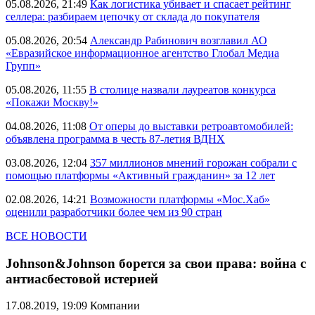
05.08.2026, 21:49
Как логистика убивает и спасает рейтинг
селлера: разбираем цепочку от склада до покупателя
05.08.2026, 20:54
Александр Рабинович возглавил АО
«Евразийское информационное агентство Глобал Медиа
Групп»
05.08.2026, 11:55
В столице назвали лауреатов конкурса
«Покажи Москву!»
04.08.2026, 11:08
От оперы до выставки ретроавтомобилей:
объявлена программа в честь 87-летия ВДНХ
03.08.2026, 12:04
357 миллионов мнений горожан собрали с
помощью платформы «Активный гражданин» за 12 лет
02.08.2026, 14:21
Возможности платформы «Мос.Хаб»
оценили разработчики более чем из 90 стран
ВСЕ НОВОСТИ
Johnson&Johnson борется за свои права: война с
антиасбестовой истерией
17.08.2019, 19:09
Компании