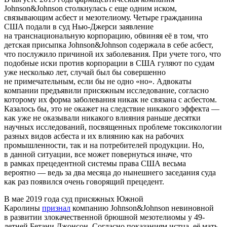
Johnson&Johnson столкнулась с еще одним иском,
связывающим асбест и мезотелиому. Четыре гражданина
США подали в суд Нью-Джерси заявление
на транснациональную корпорацию, обвиняя её в том, что
детская присыпка Johnson&Johnson содержала в себе асбест,
что послужило причиной их заболевания. При учете того, что
подобные иски против корпорации в США гуляют по судам
уже несколько лет, случай был бы совершенно
не примечательным, если бы не одно «но». Адвокаты
компании предъявили присяжным исследование, согласно
которому их форма заболевания никак не связана с асбестом.
Казалось бы, это не окажет на следствие никакого эффекта —
как уже не оказывали никакого влияния раньше десятки
научных исследований, посвященных проблеме токсикологии
разных видов асбеста и их влиянию как на рабочих
промышленности, так и на потребителей продукции. Но,
в данной ситуации, все может повернуться иначе, что
в рамках прецедентной системы права США весьма
вероятно — ведь за два месяца до нынешнего заседания суда
как раз появился очень говорящий прецедент.
В мае 2019 года суд присяжных Южной
Каролины
признал
компанию Johnson&Johnson невиновной
в развитии злокачественной брюшной мезотелиомы у 49-
летней Бетани Джонсон. Согласно показаниям истца, её мать