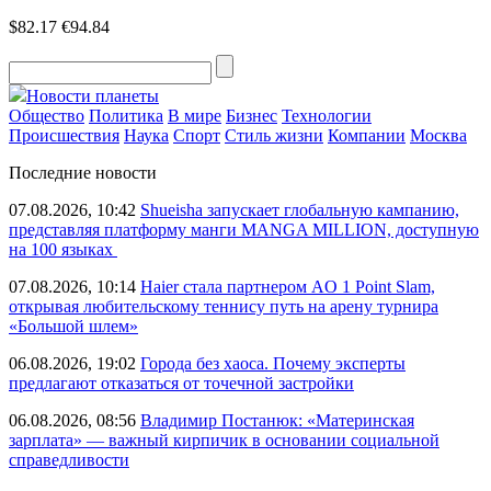
$82.17
€94.84
Новости планеты
Общество
Политика
В мире
Бизнес
Технологии
Происшествия
Наука
Спорт
Стиль жизни
Компании
Москва
Последние новости
07.08.2026, 10:42
Shueisha запускает глобальную кампанию,
представляя платформу манги MANGA MILLION, доступную
на 100 языках
07.08.2026, 10:14
Haier стала партнером AO 1 Point Slam,
открывая любительскому теннису путь на арену турнира
«Большой шлем»
06.08.2026, 19:02
Города без хаоса. Почему эксперты
предлагают отказаться от точечной застройки
06.08.2026, 08:56
Владимир Постанюк: «Материнская
зарплата» — важный кирпичик в основании социальной
справедливости