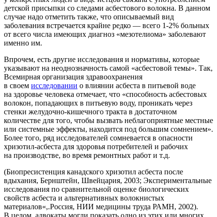
детской присыпки со следами асбестового волокна. В данном
случае надо отметить также, что описываемый вид
заболевания встречается крайне редко — всего 1-2% больных
от всего числа имеющих диагноз «мезотелиома» заболевают
именно им.
Впрочем, есть другие исследования и нормативы, которые
указывают на неоднозначность самой «асбестовой темы». Так,
Всемирная организация здравоохранения
в своем
исследовании
о влиянии асбеста в питьевой воде
на здоровье человека отмечает, что «способность асбестовых
волокон, попадающих в питьевую воду, проникать через
стенки желудочно-кишечного тракта в достаточном
количестве для того, чтобы вызвать неблагоприятные местные
или системные эффекты, находится под большим сомнением».
Более того, ряд исследователей сомневается в опасности
хризотил-асбеста для здоровья потребителей и рабочих
на производстве, во время ремонтных работ и т.д.
(Биопресистенция канадского хризотил асбеста после
вдыхания, Бернштейн, Швейцария, 2003; Экспериментальные
исследования по сравнительной оценке биологических
свойств асбеста и альтернативных волокнистых
материалов«,.Россия, НИИ медицины труда РАМН, 2002).
В целом, адвокаты могли показать одно из этих или многих