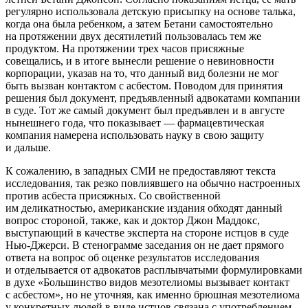
регулярно использовала детскую присыпку на основе талька,
когда она была ребенком, а затем Бетани самостоятельно
на протяжении двух десятилетий пользовалась тем же
продуктом. На протяжении трех часов присяжные
совещались, и в итоге вынесли решение о невиновности
корпорации, указав на то, что данный вид болезни не мог
быть вызван контактом с асбестом. Поводом для принятия
решения был документ, предъявленный адвокатами компании
в суде. Тот же самый документ был предъявлен и в августе
нынешнего года, что показывает — фармацевтическая
компания намерена использовать науку в свою защиту
и дальше.
К сожалению, в западных СМИ не предоставляют текста
исследования, так резко повлиявшего на обычно настроенных
против асбеста присяжных. Со свойственной
им деликатностью, американские издания обходят данный
вопрос стороной, также, как и доктор Джон Маддокс,
выступающий в качестве эксперта на стороне истцов в суде
Нью-Джерси. В стенограмме заседания он не дает прямого
ответа на вопрос об оценке результатов исследования
и отделывается от адвокатов расплывчатыми формулировками
в духе «Большинство видов мезотелиомы вызывает контакт
с асбестом», но не уточняя, как именно брюшная мезотелиома
у конкретных людей в виде истцов связана с употреблением