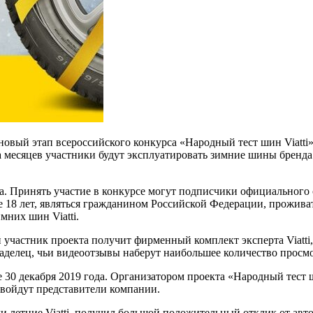
й этап всероссийского конкурса «Народный тест шин Viatti».
 месяцев участники будут эксплуатировать зимние шины бренда 
. Принять участие в конкурсе могут подписчики официального со
 18 лет, являться гражданином Российской Федерации, проживат
мних шин Viatti.
 участник проекта получит фирменный комплект эксперта Viatti
аделец, чьи видеоотзывы наберут наибольшее количество просм
е 30 декабря 2019 года. Организатором проекта «Народный тес
й войдут представители компании.
и летние Viatti, получил большой положительный отклик от авт