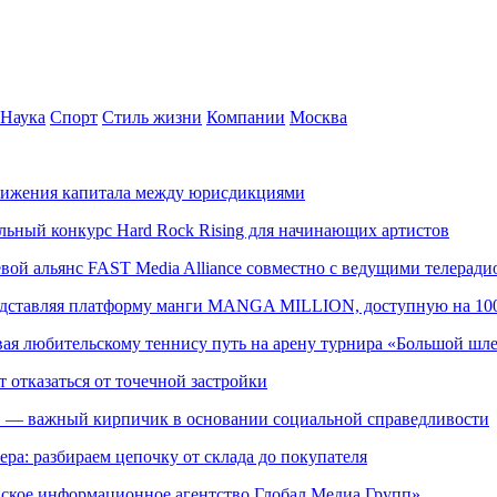
Наука
Спорт
Стиль жизни
Компании
Москва
движения капитала между юрисдикциями
альный конкурс Hard Rock Rising для начинающих артистов
левой альянс FAST Media Alliance совместно с ведущими телера
редставляя платформу манги MANGA MILLION, доступную на 10
ывая любительскому теннису путь на арену турнира «Большой шл
т отказаться от точечной застройки
» — важный кирпичик в основании социальной справедливости
ера: разбираем цепочку от склада до покупателя
ское информационное агентство Глобал Медиа Групп»