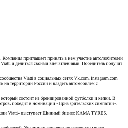
 Компания приглашает принять в нем участие автолюбителей
Viatti и делиться своими впечатлениями. Победитель получит
общества Viatti в социальных сетях Vk.com, Instagram.com,
ь на территории России и владеть автомобилем с
, который состоит из брендированной футболки и кепки. В
отров, победит в номинации «Приз зрительских симпатий».
т шин Viatti» выступает Шинный бизнес KAMA TYRES.
олюбителей. Участники конкурса подготовили много