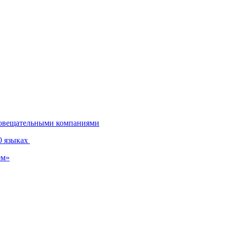
диовещательными компаниями
0 языках
ем»