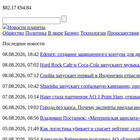
$82.17
€94.84
Новости планеты
Общество
Политика
В мире
Бизнес
Технологии
Происшествия
Последние новости
08.08.2026, 18:42
Edenex: создание защищенного контура для 
08.08.2026, 07:02
Hard Rock Cafe и Coca-Cola запускают музык
08.08.2026, 07:12
Coolita запускает первый в Индонезии отрас
07.08.2026, 10:42
Shueisha запускает глобальную кампанию, п
07.08.2026, 10:14
Haier стала партнером AO 1 Point Slam, откр
06.08.2026, 19:02
Города без хаоса. Почему эксперты предлагаю
06.08.2026, 08:56
Владимир Постанюк: «Материнская зарплата
05.08.2026, 21:49
Как логистика убивает и спасает рейтинг селл
05.08.2026, 20:54
Александр Рабинович возглавил АО «Евразий