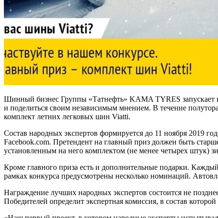
Шинный бизнес Группы «Татнефть» KAMA TYRES запускает новы
и поделиться своим независимым мнением. В течение полутора
комплект летних легковых шин Viatti.
Состав народных экспертов формируется до 11 ноября 2019 года
Facebook.com. Претендент на главный приз должен быть старше
установленным на него комплектом (не менее четырех штук) зи
Кроме главного приза есть и дополнительные подарки. Каждый
рамках конкурса предусмотрены несколько номинаций. Автовл
Награждение лучших народных экспертов состоится не поздне
Победителей определит экспертная комиссия, в состав которо
«Наш первый проект, в котором народные эксперты испытывал