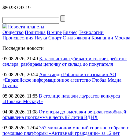
$80.93
€93.19
Новости планеты
Общество
Политика
В мире
Бизнес
Технологии
Происшествия
Наука
Спорт
Стиль жизни
Компании
Москва
Последние новости
05.08.2026, 21:49
Как логистика убивает и спасает рейтинг
селлера: разбираем цепочку от склада до покупателя
05.08.2026, 20:54
Александр Рабинович возглавил АО
«Евразийское информационное агентство Глобал Медиа
Групп»
05.08.2026, 11:55
В столице назвали лауреатов конкурса
«Покажи Москву!»
04.08.2026, 11:08
От оперы до выставки ретроавтомобилей:
объявлена программа в честь 87-летия ВДНХ
03.08.2026, 12:04
357 миллионов мнений горожан собрали с
помощью платформы «Активный гражданин» за 12 лет