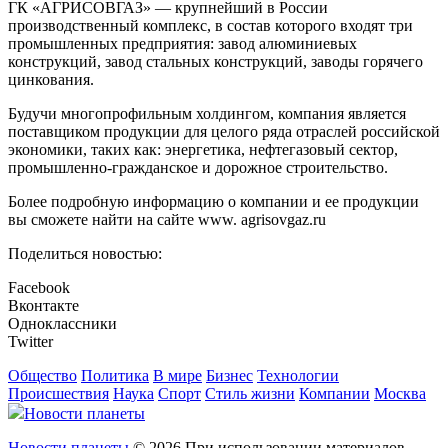
ГК «АГРИСОВГАЗ» — крупнейший в России
производственный комплекс, в состав которого входят три
промышленных предприятия: завод алюминиевых
конструкций, завод стальных конструкций, заводы горячего
цинкования.
Будучи многопрофильным холдингом, компания является
поставщиком продукции для целого ряда отраслей российской
экономики, таких как: энергетика, нефтегазовый сектор,
промышленно-гражданское и дорожное строительство.
Более подробную информацию о компании и ее продукции
вы сможете найти на сайте www. agrisovgaz.ru
Поделиться новостью:
Facebook
Вконтакте
Одноклассники
Twitter
Общество
Политика
В мире
Бизнес
Технологии
Происшествия
Наука
Спорт
Стиль жизни
Компании
Москва
Новости планеты
Новости планеты
© 2026 При использовании материалов,