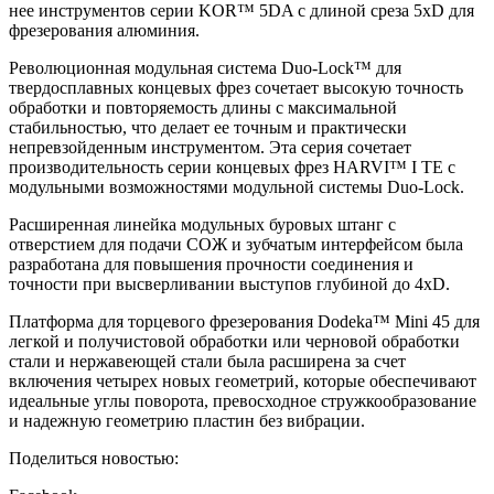
нее инструментов серии KOR™ 5DA с длиной среза 5xD для
фрезерования алюминия.
Революционная модульная система Duo-Lock™ для
твердосплавных концевых фрез сочетает высокую точность
обработки и повторяемость длины с максимальной
стабильностью, что делает ее точным и практически
непревзойденным инструментом. Эта серия сочетает
производительность серии концевых фрез HARVI™ I TE с
модульными возможностями модульной системы Duo-Lock.
Расширенная линейка модульных буровых штанг с
отверстием для подачи СОЖ и зубчатым интерфейсом была
разработана для повышения прочности соединения и
точности при высверливании выступов глубиной до 4xD.
Платформа для торцевого фрезерования Dodeka™ Mini 45 для
легкой и получистовой обработки или черновой обработки
стали и нержавеющей стали была расширена за счет
включения четырех новых геометрий, которые обеспечивают
идеальные углы поворота, превосходное стружкообразование
и надежную геометрию пластин без вибрации.
Поделиться новостью: