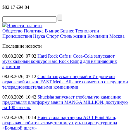
$82.17
€94.84
Новости планеты
Общество
Политика
В мире
Бизнес
Технологии
Происшествия
Наука
Спорт
Стиль жизни
Компании
Москва
Последние новости
08.08.2026, 07:02
Hard Rock Cafe и Coca-Cola запускают
музыкальный конкурс Hard Rock Rising для начинающих
артистов
08.08.2026, 07:12
Coolita запускает первый в Индонезии
отраслевой альянс FAST Media Alliance совместно с ведущими
телерадиовещательными компаниями
07.08.2026, 10:42
Shueisha запускает глобальную кампанию,
представляя платформу манги MANGA MILLION, доступную
на 100 языках
07.08.2026, 10:14
Haier стала партнером AO 1 Point Slam,
открывая любительскому теннису путь на арену турнира
«Большой шлем»