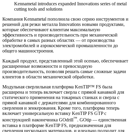
Kennametal introduces expanded Innovations series of metal
cutting tools and solutions
Компания Kennametal пополнила свою серию инструментов и
решений для резки металла Innovations новыми продуктами,
которые обеспечивают клиентам максимальную
эффективность и производительность при механической
обработке в самых разных областях — от производства
электромобилей и аэрокосмической промышленности до
общего машиностроения.
Каждый продукт, представленный этой осенью, обеспечивает
расширенные возможности и превосходную
производительность, позволяя решать самые сложные задачи
клиентов в области механической обработки.
Модульная сверлильная платформа KenTIP™ FS была
расширена и теперь включает сверла с прямой канавкой для
статического применения на токарных станках и сверла с
прямой канавкой с держателями для комбинированного
сверления и зенкерования. Кроме того, платформа теперь
включает универсальную вставку KenTIP FS GTP с
™
конструкцией наконечника GOdrill
. GOtip — единственная
вставка в платформе KenTIP FS, предназначенная для
сверления нескольких материалов, и идеально подходит для