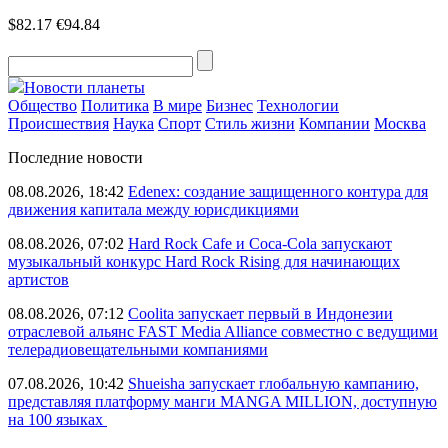
$82.17
€94.84
Новости планеты
Общество
Политика
В мире
Бизнес
Технологии
Происшествия
Наука
Спорт
Стиль жизни
Компании
Москва
Последние новости
08.08.2026, 18:42
Edenex: создание защищенного контура для
движения капитала между юрисдикциями
08.08.2026, 07:02
Hard Rock Cafe и Coca-Cola запускают
музыкальный конкурс Hard Rock Rising для начинающих
артистов
08.08.2026, 07:12
Coolita запускает первый в Индонезии
отраслевой альянс FAST Media Alliance совместно с ведущими
телерадиовещательными компаниями
07.08.2026, 10:42
Shueisha запускает глобальную кампанию,
представляя платформу манги MANGA MILLION, доступную
на 100 языках