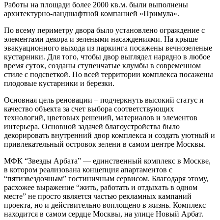
Работы на площади более 2000 кв.м. были выполнены
архитектурно-ландшафтной компанией «Примула».
По всему периметру двора было установлено ограждение с
элементами декора и зелеными насаждениями. На крыше
эвакуационного выхода из паркинга посажены вечнозеленые
кустарники. Для того, чтобы двор выглядел нарядно в любое
время суток, созданы ступенчатые клумбы в современном
стиле с подсветкой. По всей территории комплекса посажены
плодовые кустарники и березки.
Основная цель реновации – подчеркнуть высокий статус и
качество объекта за счет выбора соответствующих
технологий, цветовых решений, материалов и элементов
интерьера. Основной задачей благоустройства было
декорировать внутренний двор комплекса и создать уютный и
привлекательный островок зелени в самом центре Москвы.
МФК “Звезды Арбата” — единственный комплекс в Москве,
в котором реализована концепция апартаментов с
“пятизвездочным” гостиничным сервисом. Благодаря этому,
расхожее выражение “жить, работать и отдыхать в одном
месте” не просто является частью рекламных кампаний
проекта, но и действительно воплощено в жизнь. Комплекс
находится в самом сердце Москвы, на улице Новый Арбат.