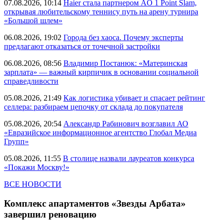
07.08.2026, 10:14
Haier стала партнером AO 1 Point Slam,
открывая любительскому теннису путь на арену турнира
«Большой шлем»
06.08.2026, 19:02
Города без хаоса. Почему эксперты
предлагают отказаться от точечной застройки
06.08.2026, 08:56
Владимир Постанюк: «Материнская
зарплата» — важный кирпичик в основании социальной
справедливости
05.08.2026, 21:49
Как логистика убивает и спасает рейтинг
селлера: разбираем цепочку от склада до покупателя
05.08.2026, 20:54
Александр Рабинович возглавил АО
«Евразийское информационное агентство Глобал Медиа
Групп»
05.08.2026, 11:55
В столице назвали лауреатов конкурса
«Покажи Москву!»
ВСЕ НОВОСТИ
Комплекс апартаментов «Звезды Арбата»
завершил реновацию