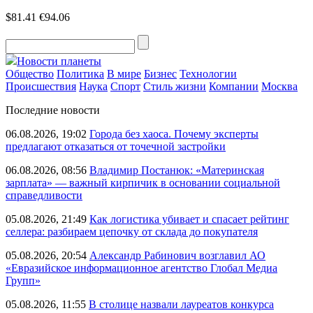
$81.41
€94.06
Новости планеты
Общество
Политика
В мире
Бизнес
Технологии
Происшествия
Наука
Спорт
Стиль жизни
Компании
Москва
Последние новости
06.08.2026, 19:02
Города без хаоса. Почему эксперты
предлагают отказаться от точечной застройки
06.08.2026, 08:56
Владимир Постанюк: «Материнская
зарплата» — важный кирпичик в основании социальной
справедливости
05.08.2026, 21:49
Как логистика убивает и спасает рейтинг
селлера: разбираем цепочку от склада до покупателя
05.08.2026, 20:54
Александр Рабинович возглавил АО
«Евразийское информационное агентство Глобал Медиа
Групп»
05.08.2026, 11:55
В столице назвали лауреатов конкурса