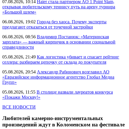
07.08.2026, 10:14
Haier стала партнером AO 1 Point Slam,
открывая любительскому теннису путь на арену турнира
«Большой шлем»
06.08.2026, 19:02
Города без хаоса. Почему эксперты
предлагают отказаться от точечной застройки
06.08.2026, 08:56
Владимир Постанюк: «Материнская
зарплата» — важный кирпичик в основании социальной
справедливости
05.08.2026, 21:49
Как логистика убивает и спасает рейтинг
селлера: разбираем цепочку от склада до покупателя
05.08.2026, 20:54
Александр Рабинович возглавил АО
«Евразийское информационное агентство Глобал Медиа
Групп»
05.08.2026, 11:55
В столице назвали лауреатов конкурса
«Покажи Москву!»
ВСЕ НОВОСТИ
Любителей камерно-инструментальных
произведений ждут в Коломенском на фестивале