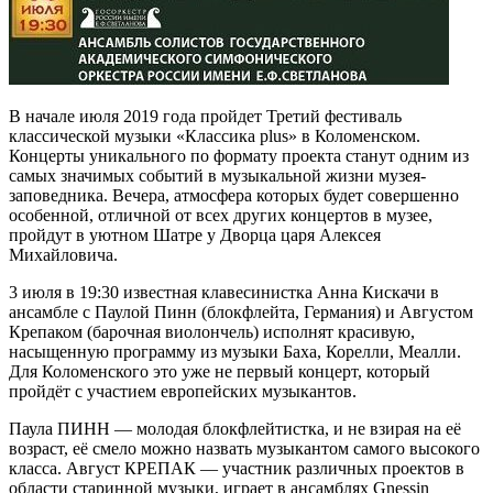
В начале июля 2019 года пройдет Третий фестиваль
классической музыки «Классика plus» в Коломенском.
Концерты уникального по формату проекта станут одним из
самых значимых событий в музыкальной жизни музея-
заповедника. Вечера, атмосфера которых будет совершенно
особенной, отличной от всех других концертов в музее,
пройдут в уютном Шатре у Дворца царя Алексея
Михайловича.
3 июля в 19:30 известная клавесинистка Анна Кискачи в
ансамбле с Паулой Пинн (блокфлейта, Германия) и Августом
Крепаком (барочная виолончель) исполнят красивую,
насыщенную программу из музыки Баха, Корелли, Меалли.
Для Коломенского это уже не первый концерт, который
пройдёт с участием европейских музыкантов.
Паула ПИНН — молодая блокфлейтистка, и не взирая на её
возраст, её смело можно назвать музыкантом самого высокого
класса. Август КРЕПАК — участник различных проектов в
области старинной музыки, играет в ансамблях Gnessin