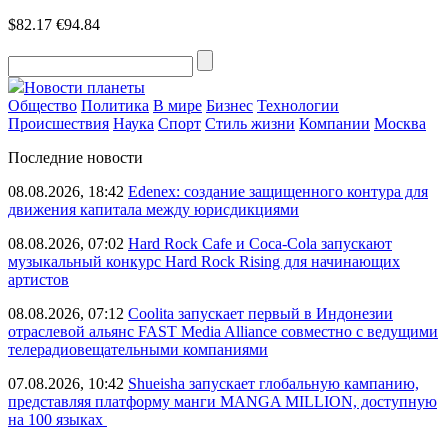
$82.17
€94.84
Новости планеты
Общество
Политика
В мире
Бизнес
Технологии
Происшествия
Наука
Спорт
Стиль жизни
Компании
Москва
Последние новости
08.08.2026, 18:42
Edenex: создание защищенного контура для
движения капитала между юрисдикциями
08.08.2026, 07:02
Hard Rock Cafe и Coca-Cola запускают
музыкальный конкурс Hard Rock Rising для начинающих
артистов
08.08.2026, 07:12
Coolita запускает первый в Индонезии
отраслевой альянс FAST Media Alliance совместно с ведущими
телерадиовещательными компаниями
07.08.2026, 10:42
Shueisha запускает глобальную кампанию,
представляя платформу манги MANGA MILLION, доступную
на 100 языках