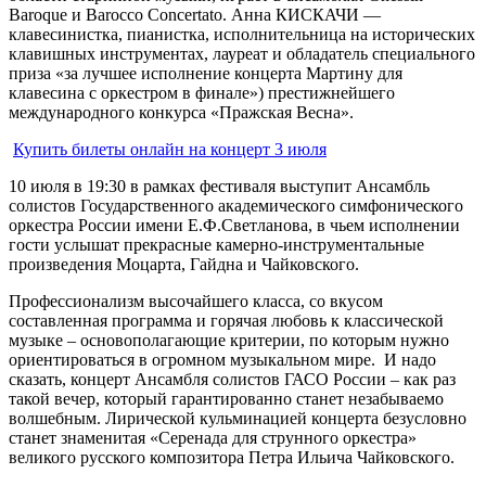
Baroque и Barocco Concertato. Анна КИСКАЧИ —
клавесинистка, пианистка, исполнительница на исторических
клавишных инструментах, лауреат и обладатель специального
приза «за лучшее исполнение концерта Мартину для
клавесина с оркестром в финале») престижнейшего
международного конкурса «Пражская Весна».
Купить билеты онлайн на концерт 3 июля
10 июля в 19:30 в рамках фестиваля выступит Ансамбль
солистов Государственного академического симфонического
оркестра России имени Е.Ф.Светланова, в чьем исполнении
гости услышат прекрасные камерно-инструментальные
произведения Моцарта, Гайдна и Чайковского.
Профессионализм высочайшего класса, со вкусом
составленная программа и горячая любовь к классической
музыке – основополагающие критерии, по которым нужно
ориентироваться в огромном музыкальном мире. И надо
сказать, концерт Ансамбля солистов ГАСО России – как раз
такой вечер, который гарантированно станет незабываемо
волшебным. Лирической кульминацией концерта безусловно
станет знаменитая «Серенада для струнного оркестра»
великого русского композитора Петра Ильича Чайковского.