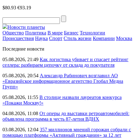
$80.93
€93.19
Новости планеты
Общество
Политика
В мире
Бизнес
Технологии
Происшествия
Наука
Спорт
Стиль жизни
Компании
Москва
Последние новости
05.08.2026, 21:49
Как логистика убивает и спасает рейтинг
селлера: разбираем цепочку от склада до покупателя
05.08.2026, 20:54
Александр Рабинович возглавил АО
«Евразийское информационное агентство Глобал Медиа
Групп»
05.08.2026, 11:55
В столице назвали лауреатов конкурса
«Покажи Москву!»
04.08.2026, 11:08
От оперы до выставки ретроавтомобилей:
объявлена программа в честь 87-летия ВДНХ
03.08.2026, 12:04
357 миллионов мнений горожан собрали с
помощью платформы «Активный гражданин» за 12 лет