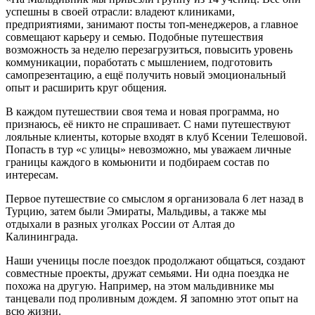
успешны в своей отрасли: владеют клиниками,
предприятиями, занимают посты топ-менеджеров, а главное
совмещают карьеру и семью. Подобные путешествия
возможность за неделю перезагрузиться, повысить уровень
коммуникации, поработать с мышлением, подготовить
самопрезентацию, а ещё получить новый эмоциональный
опыт и расширить круг общения.
В каждом путешествии своя тема и новая программа, но
признаюсь, её никто не спрашивает. С нами путешествуют
лояльные клиенты, которые входят в клуб Ксении Телешовой.
Попасть в тур «с улицы» невозможно, мы уважаем личные
границы каждого в комьюнити и подбираем состав по
интересам.
Первое путешествие со смыслом я организовала 6 лет назад в
Турцию, затем были Эмираты, Мальдивы, а также мы
отдыхали в разных уголках России от Алтая до
Калининграда.
Наши ученицы после поездок продолжают общаться, создают
совместные проекты, дружат семьями. Ни одна поездка не
похожа на другую. Например, на этом мальдивнике мы
танцевали под проливным дождем. Я запомню этот опыт на
всю жизни.