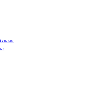
0 языках
ем»