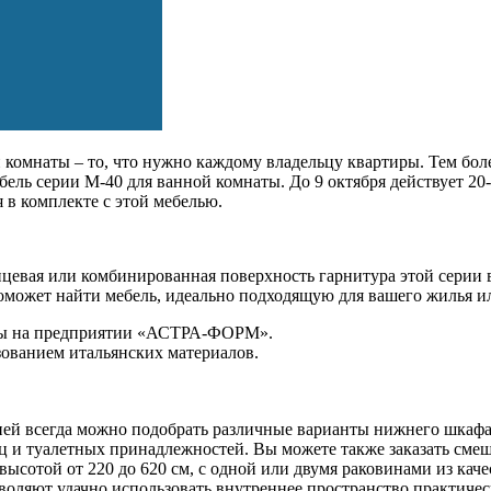
й комнаты – то, что нужно каждому владельцу квартиры. Тем бо
ель серии М-40 для ванной комнаты. До 9 октября действует 20-
я в комплекте с этой мебелью.
нцевая или комбинированная поверхность гарнитура этой серии
поможет найти мебель, идеально подходящую для вашего жилья и
лены на предприятии «АСТРА-ФОРМ».
зованием итальянских материалов.
к ней всегда можно подобрать различные варианты нижнего шка
 и туалетных принадлежностей. Вы можете также заказать сме
 высотой от 220 до 620 см, с одной или двумя раковинами из к
зволяют удачно использовать внутреннее пространство практич