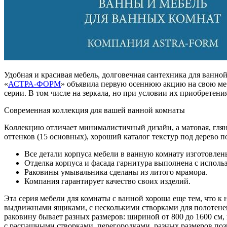
Удобная и красивая мебель, долговечная сантехника для ванно
«
АСТРА-ФОРМ
» объявила первую осеннюю акцию на свою меб
серии. В том числе на зеркала, но при условии их приобретени
Современная коллекция для вашей ванной комнаты
Коллекцию отличает минималистичный дизайн, а матовая, гля
оттенков (15 основных), хороший каталог текстур под дерево 
Все детали корпуса мебели в ванную комнату изготов
Отделка корпуса и фасада гарнитура выполнена с исполь
Раковины умывальника сделаны из литого мрамора.
Компания гарантирует качество своих изделий.
Эта серия мебели для комнаты с ванной хороша еще тем, что 
выдвижными ящиками, с несколькими створками для полотенец
раковину бывает разных размеров: шириной от 800 до 1600 см,
с распашными створками, перегородками, разных размеров по