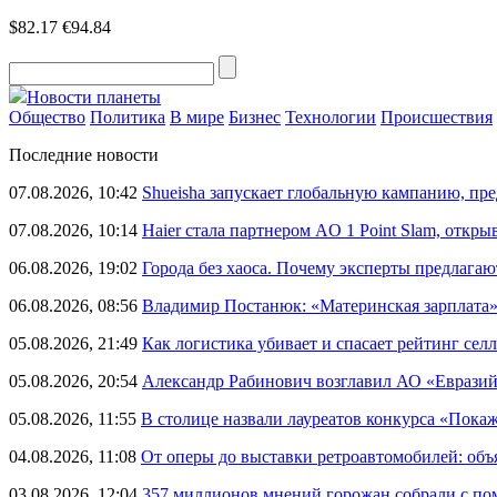
$82.17
€94.84
Новости планеты
Общество
Политика
В мире
Бизнес
Технологии
Происшествия
Последние новости
07.08.2026, 10:42
Shueisha запускает глобальную кампанию, п
07.08.2026, 10:14
Haier стала партнером AO 1 Point Slam, откр
06.08.2026, 19:02
Города без хаоса. Почему эксперты предлагаю
06.08.2026, 08:56
Владимир Постанюк: «Материнская зарплата
05.08.2026, 21:49
Как логистика убивает и спасает рейтинг селл
05.08.2026, 20:54
Александр Рабинович возглавил АО «Евразий
05.08.2026, 11:55
В столице назвали лауреатов конкурса «Пока
04.08.2026, 11:08
От оперы до выставки ретроавтомобилей: объ
03.08.2026, 12:04
357 миллионов мнений горожан собрали с п