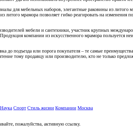
ериалы для мебельных наборов, элегантные раковины из литого
 литого мрамора позволяет гибко реагировать на изменения пот
зводителей мебели и сантехники, участник крупных междунар
Продукция компании из искусственного мрамора пользуется неи
вка до подъезда или порога покупателя – те самые преимуществ
чтение тому продавцу или производителю, кто не только предло
Наука
Спорт
Стиль жизни
Компании
Москва
вайте, пожалуйства, активную ссылку.