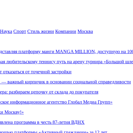
Наука
Спорт
Стиль жизни
Компании
Москва
редставляя платформу манги MANGA MILLION, доступную на 10
ывая любительскому теннису путь на арену турнира «Большой шл
т отказаться от точечной застройки
» — важный кирпичик в основании социальной справедливости
ера: разбираем цепочку от склада до покупателя
ское информационное агентство Глобал Медиа Групп»
жи Москву!»
явлена программа в честь 87-летия ВДНХ
омощью платформы «Активный гражданин» за 12 лет