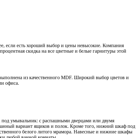
лее, если есть хороший выбор и цены невысокие. Компания
процентная скидка на все цветные и белые гарнитуры этой
 выполнена из качественного MDF. Широкий выбор цветов и
ли офиса.
фа под умывальник: с распашными дверцами или двумя
шанный вариант ящиков и полок. Кроме того, нижний шкаф под
ачественного белого литого мрамора. Навесные и нижние шкафы
ески любой ванной комнаты.