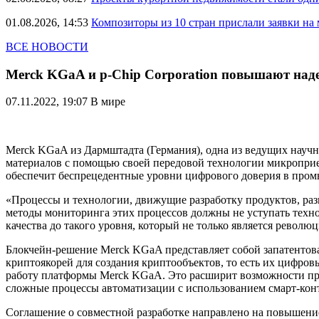
01.08.2026, 14:53
Композиторы из 10 стран прислали заявки на
ВСЕ НОВОСТИ
Merck KGaA и p-Chip Corporation повышают над
07.11.2022, 19:07
В мире
Merck KGaA из Дармштадта (Германия), одна из ведущих науч
материалов с помощью своей передовой технологии микроприем
обеспечит беспрецедентные уровни цифрового доверия в пр
«Процессы и технологии, движущие разработку продуктов, раз
методы мониторинга этих процессов должны не уступать техно
качества до такого уровня, который не только является рев
Блокчейн-решение Merck KGaA представляет собой запатенто
криптоякорей для создания криптообъектов, то есть их цифро
работу платформы Merck KGaA. Это расширит возможности пр
сложные процессы автоматизации с использованием смарт-кон
Соглашение о совместной разработке направлено на повышен