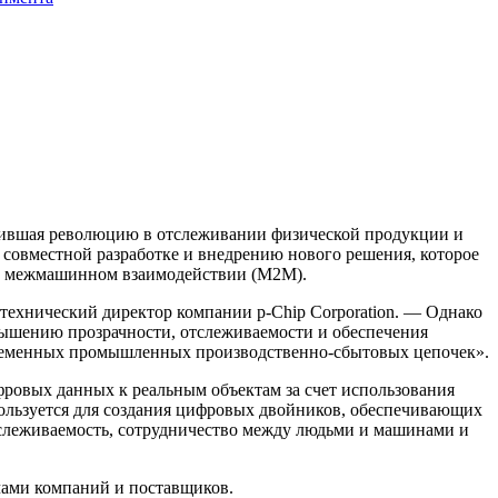
ршившая революцию в отслеживании физической продукции и
совместной разработке и внедрению нового решения, которое
на межмашинном взаимодействии (M2M).
 технический директор компании p-Chip Corporation. — Однако
вышению прозрачности, отслеживаемости и обеспечения
овременных промышленных производственно-сбытовых цепочек».
овых данных к реальным объектам за счет использования
пользуется для создания цифровых двойников, обеспечивающих
слеживаемость, сотрудничество между людьми и машинами и
чами компаний и поставщиков.