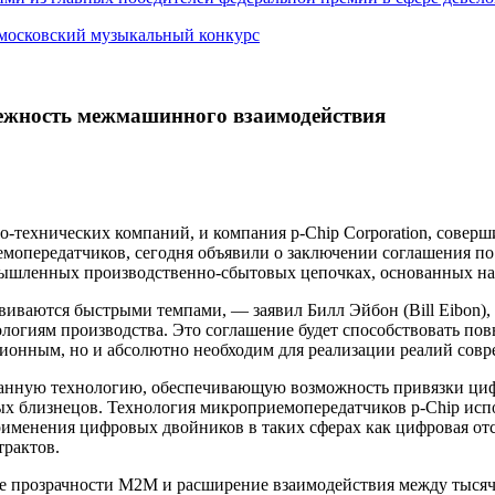
 московский музыкальный конкурс
ежность межмашинного взаимодействия
но-технических компаний, и компания p-Chip Corporation, сове
опередатчиков, сегодня объявили о заключении соглашения по 
омышленных производственно-сбытовых цепочках, основанных 
виваются быстрыми темпами, — заявил Билл Эйбон (Bill Eibon),
логиям производства. Это соглашение будет способствовать по
олюционным, но и абсолютно необходим для реализации реалий с
ванную технологию, обеспечивающую возможность привязки цифр
вых близнецов. Технология микроприемопередатчиков p-Chip ис
именения цифровых двойников в таких сферах как цифровая от
трактов.
ие прозрачности M2M и расширение взаимодействия между тыся