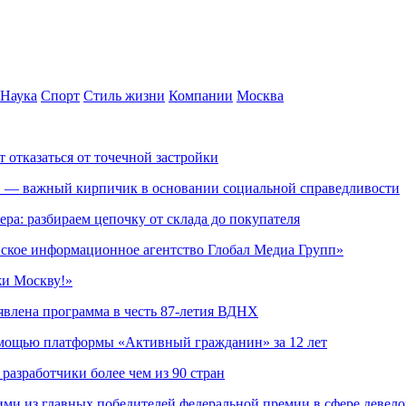
Наука
Спорт
Стиль жизни
Компании
Москва
т отказаться от точечной застройки
» — важный кирпичик в основании социальной справедливости
ера: разбираем цепочку от склада до покупателя
ское информационное агентство Глобал Медиа Групп»
жи Москву!»
явлена программа в честь 87-летия ВДНХ
омощью платформы «Активный гражданин» за 12 лет
азработчики более чем из 90 стран
ми из главных победителей федеральной премии в сфере девел