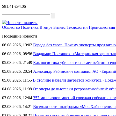
$81.41
€94.06
Новости планеты
Общество
Политика
В мире
Бизнес
Технологии
Происшествия
Последние новости
06.08.2026, 19:02
Города без хаоса. Почему эксперты предлагаю
06.08.2026, 08:56
Владимир Постанюк: «Материнская зарплата
05.08.2026, 21:49
Как логистика убивает и спасает рейтинг селл
05.08.2026, 20:54
Александр Рабинович возглавил АО «Евразий
05.08.2026, 11:55
В столице назвали лауреатов конкурса «Пока
04.08.2026, 11:08
От оперы до выставки ретроавтомобилей: объ
03.08.2026, 12:04
357 миллионов мнений горожан собрали с п
02.08.2026, 14:21
Возможности платформы «Мос.Хаб» оценили р
02.08.2026, 08:27
Проекты курортной недвижимости стали одни