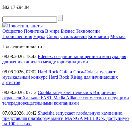
$82.17
€94.84
Новости планеты
Общество
Политика
В мире
Бизнес
Технологии
Происшествия
Наука
Спорт
Стиль жизни
Компании
Москва
Последние новости
08.08.2026, 18:42
Edenex: создание защищенного контура для
движения капитала между юрисдикциями
08.08.2026, 07:02
Hard Rock Cafe и Coca-Cola запускают
музыкальный конкурс Hard Rock Rising для начинающих
артистов
08.08.2026, 07:12
Coolita запускает первый в Индонезии
отраслевой альянс FAST Media Alliance совместно с ведущими
телерадиовещательными компаниями
07.08.2026, 10:42
Shueisha запускает глобальную кампанию,
представляя платформу манги MANGA MILLION, доступную
на 100 языках