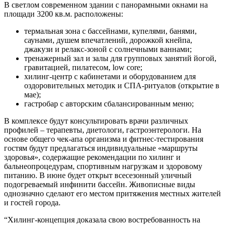
В светлом современном здании с панорамными окнами на
площади 3200 кв.м. расположены:
термальная зона с бассейнами, купелями, банями,
саунами, душем впечатлений, дорожкой кнейпа,
джакузи и релакс-зоной с солнечными ваннами;
тренажерный зал и залы для групповых занятий йогой,
гравитацией, пилатесом, low core;
хилинг-центр с кабинетами и оборудованием для
оздоровительных методик и СПА-ритуалов (открытие в
мае);
гастробар с авторским сбалансированным меню;
В комплексе будут консультировать врачи различных
профилей – терапевты, диетологи, гастроэнтерологи. На
основе общего чек-апа организма и фитнес-тестирования
гостям будут предлагаться индивидуальные «маршруты
здоровья», содержащие рекомендации по хилинг и
бальнеопроцедурам, спортивным нагрузкам и здоровому
питанию. В июне будет открыт всесезонный уличный
подогреваемый инфинити бассейн. Живописные виды
однозначно сделают его местом притяжения местных жителей
и гостей города.
“Хилинг-концепция доказала свою востребованность на