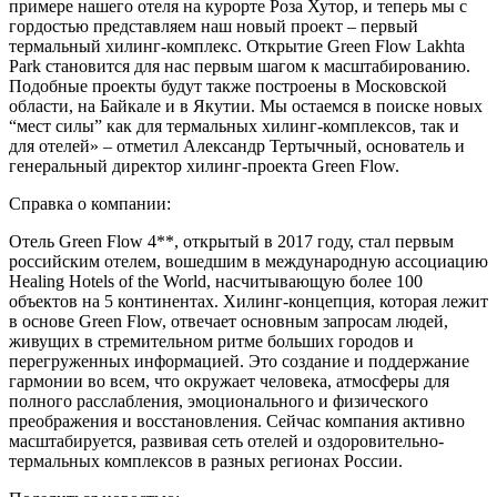
примере нашего отеля на курорте Роза Хутор, и теперь мы с
гордостью представляем наш новый проект – первый
термальный хилинг-комплекс. Открытие Green Flow Lakhta
Park становится для нас первым шагом к масштабированию.
Подобные проекты будут также построены в Московской
области, на Байкале и в Якутии. Мы остаемся в поиске новых
“мест силы” как для термальных хилинг-комплексов, так и
для отелей» – отметил Александр Тертычный, основатель и
генеральный директор хилинг-проекта Green Flow.
Справка о компании:
Отель Green Flow 4**, открытый в 2017 году, стал первым
российским отелем, вошедшим в международную ассоциацию
Healing Hotels of the World, насчитывающую более 100
объектов на 5 континентах. Хилинг-концепция, которая лежит
в основе Green Flow, отвечает основным запросам людей,
живущих в стремительном ритме больших городов и
перегруженных информацией. Это создание и поддержание
гармонии во всем, что окружает человека, атмосферы для
полного расслабления, эмоционального и физического
преображения и восстановления. Сейчас компания активно
масштабируется, развивая сеть отелей и оздоровительно-
термальных комплексов в разных регионах России.