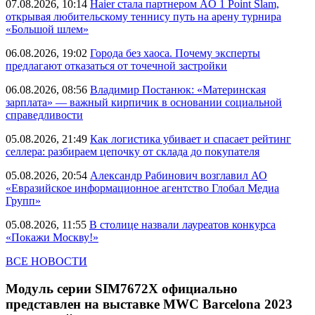
07.08.2026, 10:14
Haier стала партнером AO 1 Point Slam,
открывая любительскому теннису путь на арену турнира
«Большой шлем»
06.08.2026, 19:02
Города без хаоса. Почему эксперты
предлагают отказаться от точечной застройки
06.08.2026, 08:56
Владимир Постанюк: «Материнская
зарплата» — важный кирпичик в основании социальной
справедливости
05.08.2026, 21:49
Как логистика убивает и спасает рейтинг
селлера: разбираем цепочку от склада до покупателя
05.08.2026, 20:54
Александр Рабинович возглавил АО
«Евразийское информационное агентство Глобал Медиа
Групп»
05.08.2026, 11:55
В столице назвали лауреатов конкурса
«Покажи Москву!»
ВСЕ НОВОСТИ
Модуль серии SIM7672X официально
представлен на выставке MWC Barcelona 2023