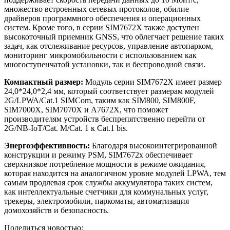
множество встроенных сетевых протоколов, обилие
драйверов программного обеспечения и операционных
систем. Кроме того, в серии SIM7672X также доступен
высокоточный приемник GNSS, что облегчает решение таких
задач, как отслеживание ресурсов, управление автопарком,
мониторинг микромобильности с использованием как
многоступенчатой установки, так и беспроводной связи.
Компактный размер:
Модуль серии SIM7672X имеет размер
24,0*24,0*2,4 мм, который соответствует размерам модулей
2G/LPWA/Cat.1 SIMCom, таким как SIM800, SIM800F,
SIM7000X, SIM7070X и A7672X, что поможет
производителям устройств беспрепятственно перейти от
2G/NB-IoT/Cat. M/Cat. 1 к Cat.1 bis.
Энергоэффективность:
Благодаря высокоинтегрированной
конструкции и режиму PSM, SIM7672x обеспечивает
сверхнизкое потребление мощности в режиме ожидания,
которая находится на аналогичном уровне модулей LPWA, тем
самым продлевая срок службы аккумулятора таких систем,
как интеллектуальные счетчики для коммунальных услуг,
трекеры, электромобили, паркоматы, автоматизация
домохозяйств и безопасность.
Поделиться новостью: