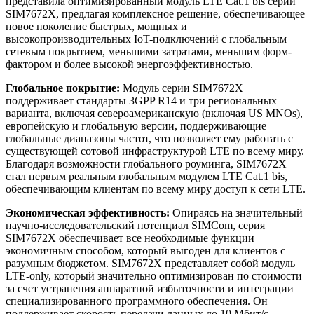
представила оптимизированный модуль LTE Cat.1 bis серии
SIM7672X, предлагая комплексное решение, обеспечивающее
новое поколение быстрых, мощных и
высокопроизводительных IoT-подключений с глобальным
сетевым покрытием, меньшими затратами, меньшим форм-
фактором и более высокой энергоэффективностью.
Глобальное покрытие:
Модуль серии SIM7672X
поддерживает стандарты 3GPP R14 и три региональных
варианта, включая североамериканскую (включая US MNOs),
европейскую и глобальную версии, поддерживающие
глобальные диапазоны частот, что позволяет ему работать с
существующей сотовой инфраструктурой LTE по всему миру.
Благодаря возможности глобального роуминга, SIM7672X
стал первым реальным глобальным модулем LTE Cat.1 bis,
обеспечивающим клиентам по всему миру доступ к сети LTE.
Экономическая эффективность:
Опираясь на значительный
научно-исследовательский потенциал SIMCom, серия
SIM7672X обеспечивает все необходимые функции
экономичным способом, который выгоден для клиентов с
разумным бюджетом. SIM7672X представляет собой модуль
LTE-only, который значительно оптимизирован по стоимости
за счет устранения аппаратной избыточности и интеграции
специализированного программного обеспечения. Он
поддерживает скорость передачи данных до 10 Mбит/с,