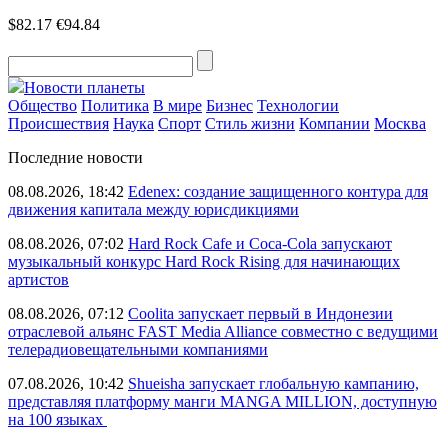
$82.17
€94.84
Новости планеты
Общество
Политика
В мире
Бизнес
Технологии
Происшествия
Наука
Спорт
Стиль жизни
Компании
Москва
Последние новости
08.08.2026, 18:42
Edenex: создание защищенного контура для
движения капитала между юрисдикциями
08.08.2026, 07:02
Hard Rock Cafe и Coca-Cola запускают
музыкальный конкурс Hard Rock Rising для начинающих
артистов
08.08.2026, 07:12
Coolita запускает первый в Индонезии
отраслевой альянс FAST Media Alliance совместно с ведущими
телерадиовещательными компаниями
07.08.2026, 10:42
Shueisha запускает глобальную кампанию,
представляя платформу манги MANGA MILLION, доступную
на 100 языках