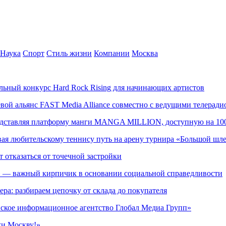
Наука
Спорт
Стиль жизни
Компании
Москва
альный конкурс Hard Rock Rising для начинающих артистов
левой альянс FAST Media Alliance совместно с ведущими телера
редставляя платформу манги MANGA MILLION, доступную на 10
ывая любительскому теннису путь на арену турнира «Большой шл
т отказаться от точечной застройки
» — важный кирпичик в основании социальной справедливости
ера: разбираем цепочку от склада до покупателя
ское информационное агентство Глобал Медиа Групп»
жи Москву!»