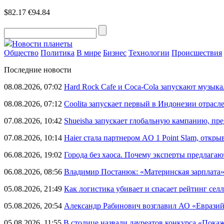
$82.17
€94.84
Новости планеты
Общество
Политика
В мире
Бизнес
Технологии
Происшествия
Последние новости
08.08.2026, 07:02
Hard Rock Cafe и Coca-Cola запускают музык
08.08.2026, 07:12
Coolita запускает первый в Индонезии отрас
07.08.2026, 10:42
Shueisha запускает глобальную кампанию, п
07.08.2026, 10:14
Haier стала партнером AO 1 Point Slam, откр
06.08.2026, 19:02
Города без хаоса. Почему эксперты предлагаю
06.08.2026, 08:56
Владимир Постанюк: «Материнская зарплата
05.08.2026, 21:49
Как логистика убивает и спасает рейтинг селл
05.08.2026, 20:54
Александр Рабинович возглавил АО «Евразий
05.08.2026, 11:55
В столице назвали лауреатов конкурса «Пока