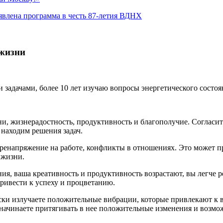
явлена программа в честь 87-летия ВДНХ
 жизни
 задачами, более 10 лет изучаю вопросы энергетического состоя
, жизнерадостность, продуктивность и благополучие. Согласите
 находим решения задач.
еренапряжение на работе, конфликты в отношениях. Это может 
 жизни.
я, ваша креативность и продуктивность возрастают, вы легче ре
ривести к успеху и процветанию.
ески излучаете положительные вибрации, которые привлекают к
начинаете притягивать в нее положительные изменения и возмо