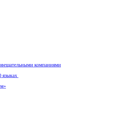
диовещательными компаниями
0 языках
ем»