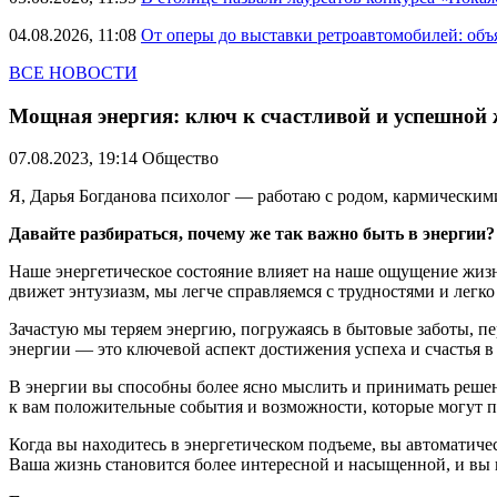
04.08.2026, 11:08
От оперы до выставки ретроавтомобилей: объ
ВСЕ НОВОСТИ
Мощная энергия: ключ к счастливой и успешной
07.08.2023, 19:14
Общество
Я, Дарья Богданова психолог — работаю с родом, кармическими
Давайте разбираться, почему же так важно быть в энергии?
Наше энергетическое состояние влияет на наше ощущение жизни
движет энтузиазм, мы легче справляемся с трудностями и легко
Зачастую мы теряем энергию, погружаясь в бытовые заботы, п
энергии — это ключевой аспект достижения успеха и счастья в
В энергии вы способны более ясно мыслить и принимать решени
к вам положительные события и возможности, которые могут п
Когда вы находитесь в энергетическом подъеме, вы автоматич
Ваша жизнь становится более интересной и насыщенной, и вы 